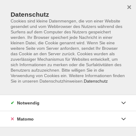
×
Datenschutz
Cookies sind kleine Datenmengen, die von einer Website
gesendet und vom Webbrowser des Nutzers während des
Surfens auf dem Computer des Nutzers gespeichert
Skip to main content
werden. Ihr Browser speichert jede Nachricht in einer
kleinen Datei, die Cookie genannt wird. Wenn Sie eine
weitere Seite vom Server anfordern, sendet Ihr Browser
das Cookie an den Server zurück. Cookies wurden als
zuverlässiger Mechanismus für Websites entwickelt, um
sich Informationen zu merken oder die Surfaktivitäten des
Benutzers aufzuzeichnen. Bitte willigen Sie in die
Verwendung von Cookies ein. Weitere Informationen finden
Sie in unseren Datenschutzhinweisen.
Datenschutz
Sie sind hier:
Junge vhs & Familie
Notwendig
Kleine Frösche - Babyschwimmen
(8-15 Monate)
Matomo
Dieser Kurs findet in Kooperation mit Froschzirkus