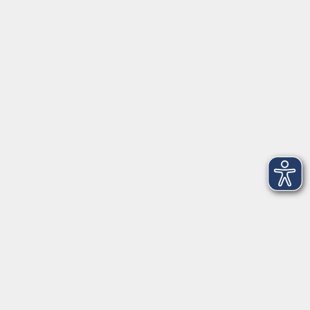
Widerrufsbelehrung
Widerruf
vhs Weiden-Neustadt
Volkshochschule Weiden-Neustadt gGmbH
Luitpoldstraße 24
92637 Weiden
Tel. 0961 48178-0
Fax 0961 48178-55
info@vhs-weiden-neustadt.de
Balance Studio der vhs
Stockerhutweg 54
92637 Weiden