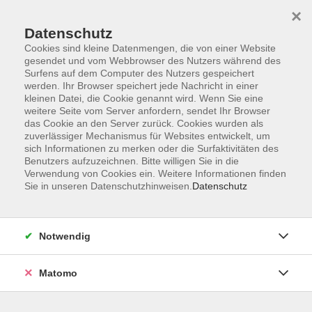
×
Datenschutz
Cookies sind kleine Datenmengen, die von einer Website
gesendet und vom Webbrowser des Nutzers während des
Surfens auf dem Computer des Nutzers gespeichert
Skip to main content
werden. Ihr Browser speichert jede Nachricht in einer
kleinen Datei, die Cookie genannt wird. Wenn Sie eine
weitere Seite vom Server anfordern, sendet Ihr Browser
Der Kurs konnte nicht gefunden werden.
das Cookie an den Server zurück. Cookies wurden als
zuverlässiger Mechanismus für Websites entwickelt, um
sich Informationen zu merken oder die Surfaktivitäten des
Benutzers aufzuzeichnen. Bitte willigen Sie in die
Verwendung von Cookies ein. Weitere Informationen finden
Sie in unseren Datenschutzhinweisen.
Datenschutz
Impressum
Barrierefreiheit
AGB
Notwendig
Datenschutzerklärung
Datenschutz Bewerbung
Matomo
Widerrufsbelehrung
Widerruf