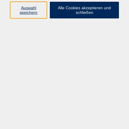
Auswahl
Alle Cookies akzeptieren und
speichern
schließen
Programm
Mensch & Gesellschaft
Kultur & Kreativität
Körper & Gesundheit
Sprachen & Verständigung
Beruf & Persönlichkeit
Schule & Grundkompetenzen
junge vhs
Onlinekurse