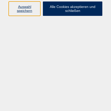
Auswahl
Alle Cookies akzeptieren und
speichern
schließen
Programm
Mensch & Gesellschaft
Kultur & Kreativität
Körper & Gesundheit
Sprachen & Verständigung
Beruf & Persönlichkeit
Schule & Grundkompetenzen
Onlinekurse
Zielgruppen