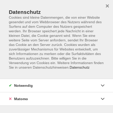
×
Datenschutz
Cookies sind kleine Datenmengen, die von einer Website
gesendet und vom Webbrowser des Nutzers während des
Surfens auf dem Computer des Nutzers gespeichert
Skip to main content
werden. Ihr Browser speichert jede Nachricht in einer
kleinen Datei, die Cookie genannt wird. Wenn Sie eine
weitere Seite vom Server anfordern, sendet Ihr Browser
Der Kurs konnte nicht gefunden werden.
das Cookie an den Server zurück. Cookies wurden als
zuverlässiger Mechanismus für Websites entwickelt, um
sich Informationen zu merken oder die Surfaktivitäten des
Benutzers aufzuzeichnen. Bitte willigen Sie in die
Verwendung von Cookies ein. Weitere Informationen finden
Sie in unseren Datenschutzhinweisen.
Datenschutz
Impressum
Barrierefreiheit
AGB
Notwendig
Datenschutzerklärung
Datenschutz Bewerbung
Matomo
Widerrufsbelehrung
Widerruf