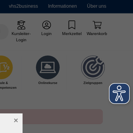
vhs2business
Informationen
Über uns
Kursleiter-
Login
Merkzettel
Warenkorb
Login
ule &
Onlinekurse
Zielgruppen
mpetenzen
×