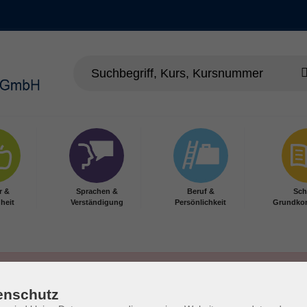
r &
Sprachen &
Beruf &
Sch
heit
Verständigung
Persönlichkeit
Grundko
enschutz