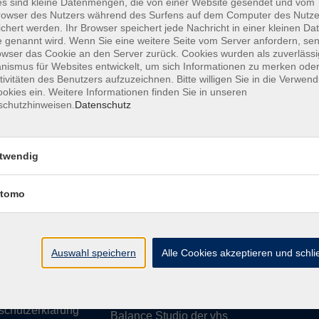
s sind kleine Datenmengen, die von einer Website gesendet und vom
owser des Nutzers während des Surfens auf dem Computer des Nutze
chert werden. Ihr Browser speichert jede Nachricht in einer kleinen Dat
 genannt wird. Wenn Sie eine weitere Seite vom Server anfordern, se
owser das Cookie an den Server zurück. Cookies wurden als zuverlässi
ismus für Websites entwickelt, um sich Informationen zu merken oder
essum
Barrierefreiheit
AGB
Datenschutzerklärung
Daten
tivitäten des Benutzers aufzuzeichnen. Bitte willigen Sie in die Verwen
okies ein. Weitere Informationen finden Sie in unseren
schutzhinweisen.
Datenschutz
te
vhs Weiden-Neustadt
twendig
usiness
Volkshochschule Weiden-Neustadt gGm
tomo
Luitpoldstraße 24
ationen
92637 Weiden
uns
ssum
Auswahl speichern
Tel. 0961 48178-0
Alle Cookies akzeptieren und schl
refreiheit
Fax 0961 48178-55
info@vhs-weiden-neustadt.de
schutzerklärung
Balance Studio der vhs