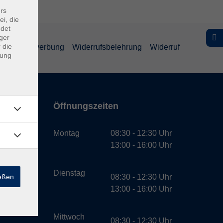
rs
ei, die
ndet
ger
 die
schutz Bewerbung
Widerrufsbelehrung
Widerruf
dung
Öffnungszeiten
bH
Montag
08:30 - 12:30 Uhr
13:00 - 16:00 Uhr
Dienstag
ießen
08:30 - 12:30 Uhr
13:00 - 16:00 Uhr
Mittwoch
08:30 - 12:30 Uhr