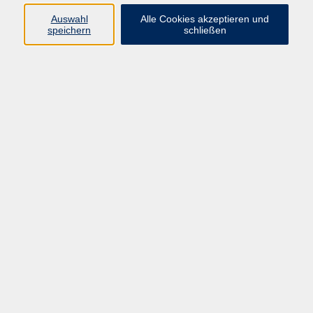
Auswahl
Alle Cookies akzeptieren und
speichern
schließen
Programm
Mensch & Gesellschaft
Kultur & Kreativität
Körper & Gesundheit
Sprachen & Verständigung
Beruf & Persönlichkeit
Schule & Grundkompetenzen
junge vhs
Onlinekurse