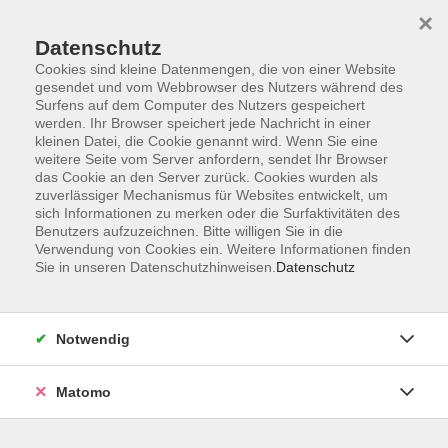
×
Datenschutz
Cookies sind kleine Datenmengen, die von einer Website
gesendet und vom Webbrowser des Nutzers während des
Surfens auf dem Computer des Nutzers gespeichert
Skip to main content
werden. Ihr Browser speichert jede Nachricht in einer
kleinen Datei, die Cookie genannt wird. Wenn Sie eine
weitere Seite vom Server anfordern, sendet Ihr Browser
Der Kurs konnte nicht gefunden werden.
das Cookie an den Server zurück. Cookies wurden als
zuverlässiger Mechanismus für Websites entwickelt, um
sich Informationen zu merken oder die Surfaktivitäten des
Benutzers aufzuzeichnen. Bitte willigen Sie in die
Verwendung von Cookies ein. Weitere Informationen finden
Sie in unseren Datenschutzhinweisen.
Datenschutz
Impressum
Barrierefreiheit
AGB
Notwendig
Datenschutzerklärung
Datenschutz Bewerbung
Matomo
Widerrufsbelehrung
Widerruf