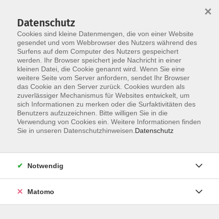
×
Datenschutz
Cookies sind kleine Datenmengen, die von einer Website
gesendet und vom Webbrowser des Nutzers während des
Surfens auf dem Computer des Nutzers gespeichert
Skip to main content
werden. Ihr Browser speichert jede Nachricht in einer
kleinen Datei, die Cookie genannt wird. Wenn Sie eine
weitere Seite vom Server anfordern, sendet Ihr Browser
Der Kurs konnte nicht gefunden werden.
das Cookie an den Server zurück. Cookies wurden als
zuverlässiger Mechanismus für Websites entwickelt, um
sich Informationen zu merken oder die Surfaktivitäten des
Benutzers aufzuzeichnen. Bitte willigen Sie in die
Verwendung von Cookies ein. Weitere Informationen finden
Impressum
Sie in unseren Datenschutzhinweisen.
Datenschutz
Barrierefreiheit
AGB
Notwendig
Datenschutzerklärung
Datenschutz Bewerbung
Matomo
Widerrufsbelehrung
Widerruf