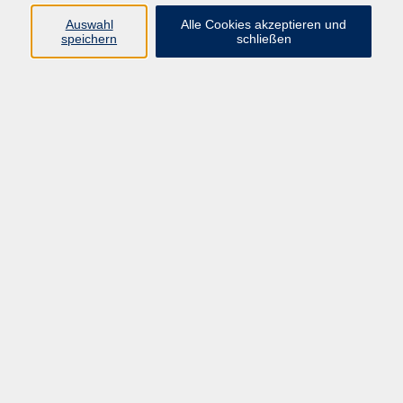
Auswahl
Alle Cookies akzeptieren und
speichern
schließen
Programm
Mensch & Gesellschaft
Kultur & Kreativität
Körper & Gesundheit
Sprachen & Verständigung
Beruf & Persönlichkeit
Schule & Grundkompetenzen
junge vhs
Onlinekurse