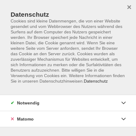
×
Datenschutz
Cookies sind kleine Datenmengen, die von einer Website
gesendet und vom Webbrowser des Nutzers während des
Surfens auf dem Computer des Nutzers gespeichert
Skip to main content
werden. Ihr Browser speichert jede Nachricht in einer
kleinen Datei, die Cookie genannt wird. Wenn Sie eine
weitere Seite vom Server anfordern, sendet Ihr Browser
Der Kurs konnte nicht gefunden werden.
das Cookie an den Server zurück. Cookies wurden als
zuverlässiger Mechanismus für Websites entwickelt, um
sich Informationen zu merken oder die Surfaktivitäten des
Benutzers aufzuzeichnen. Bitte willigen Sie in die
Verwendung von Cookies ein. Weitere Informationen finden
Sie in unseren Datenschutzhinweisen.
Datenschutz
Impressum
Barrierefreiheit
AGB
Notwendig
Datenschutzerklärung
Datenschutz Bewerbung
Matomo
Widerrufsbelehrung
Widerruf