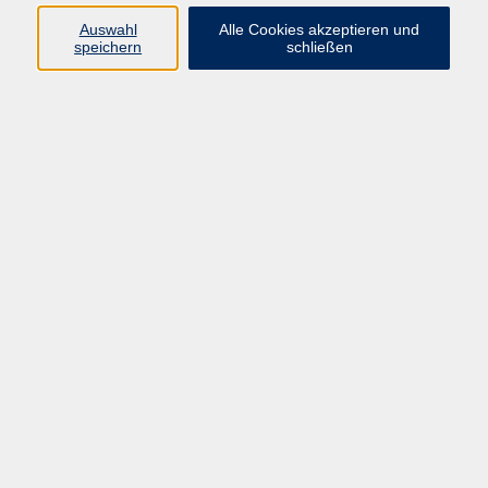
Auswahl
Alle Cookies akzeptieren und
speichern
schließen
Programm
Mensch & Gesellschaft
Kultur & Kreativität
Körper & Gesundheit
Sprachen & Verständigung
Beruf & Persönlichkeit
Schule & Grundkompetenzen
Onlinekurse
Zielgruppen