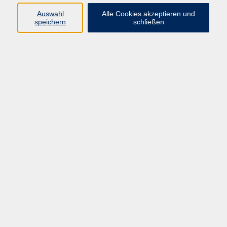
Auswahl
Alle Cookies akzeptieren und
speichern
schließen
Programm
Mensch & Gesellschaft
Kultur & Kreativität
Körper & Gesundheit
Sprachen & Verständigung
Beruf & Persönlichkeit
Schule & Grundkompetenzen
Onlinekurse
Zielgruppen