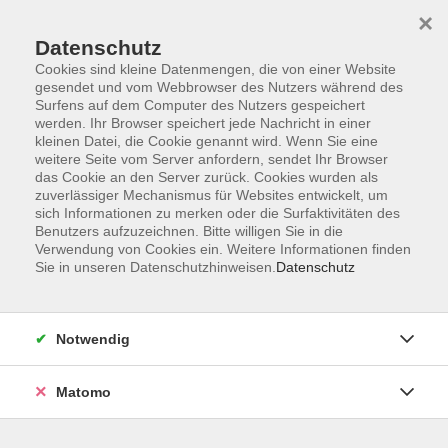
×
Datenschutz
Cookies sind kleine Datenmengen, die von einer Website
gesendet und vom Webbrowser des Nutzers während des
Surfens auf dem Computer des Nutzers gespeichert
Skip to main content
werden. Ihr Browser speichert jede Nachricht in einer
kleinen Datei, die Cookie genannt wird. Wenn Sie eine
weitere Seite vom Server anfordern, sendet Ihr Browser
Der Kurs konnte nicht gefunden werden.
das Cookie an den Server zurück. Cookies wurden als
zuverlässiger Mechanismus für Websites entwickelt, um
sich Informationen zu merken oder die Surfaktivitäten des
Benutzers aufzuzeichnen. Bitte willigen Sie in die
Verwendung von Cookies ein. Weitere Informationen finden
Sie in unseren Datenschutzhinweisen.
Datenschutz
Impressum
Barrierefreiheit
AGB
Notwendig
Datenschutzerklärung
Datenschutz Bewerbung
Matomo
Widerrufsbelehrung
Widerruf