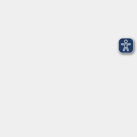
Informationen
Über uns
Impressum
Barrierefreiheit
AGB
Datenschutzerklärung
Datenschutz Bewerbung
Widerrufsbelehrung
Widerruf
vhs Weiden-Neustadt
Volkshochschule Weiden-Neustadt gGmbH
Luitpoldstraße 24
92637 Weiden