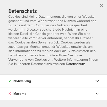
×
Datenschutz
Cookies sind kleine Datenmengen, die von einer Website
gesendet und vom Webbrowser des Nutzers während des
Surfens auf dem Computer des Nutzers gespeichert
Skip to main content
werden. Ihr Browser speichert jede Nachricht in einer
kleinen Datei, die Cookie genannt wird. Wenn Sie eine
weitere Seite vom Server anfordern, sendet Ihr Browser
das Cookie an den Server zurück. Cookies wurden als
zuverlässiger Mechanismus für Websites entwickelt, um
sich Informationen zu merken oder die Surfaktivitäten des
Benutzers aufzuzeichnen. Bitte willigen Sie in die
Verwendung von Cookies ein. Weitere Informationen finden
Sie in unseren Datenschutzhinweisen.
Datenschutz
19 Kurse
Notwendig
zurück zu Sprachen & Verständigung
Kurse nach Themen
Matomo
Einstufungsberatung/Placement test
2