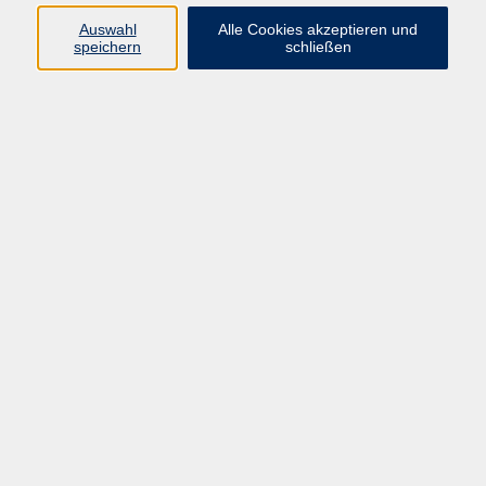
Auswahl
Alle Cookies akzeptieren und
speichern
schließen
Programm
Mensch & Gesellschaft
Kultur & Kreativität
Körper & Gesundheit
Sprachen & Verständigung
Beruf & Persönlichkeit
Schule & Grundkompetenzen
Onlinekurse
Zielgruppen