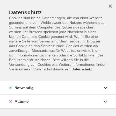
×
Datenschutz
Cookies sind kleine Datenmengen, die von einer Website
gesendet und vom Webbrowser des Nutzers während des
Surfens auf dem Computer des Nutzers gespeichert
Skip to main content
werden. Ihr Browser speichert jede Nachricht in einer
kleinen Datei, die Cookie genannt wird. Wenn Sie eine
weitere Seite vom Server anfordern, sendet Ihr Browser
Der Kurs konnte nicht gefunden werden.
das Cookie an den Server zurück. Cookies wurden als
zuverlässiger Mechanismus für Websites entwickelt, um
sich Informationen zu merken oder die Surfaktivitäten des
Benutzers aufzuzeichnen. Bitte willigen Sie in die
Verwendung von Cookies ein. Weitere Informationen finden
Sie in unseren Datenschutzhinweisen.
Datenschutz
Impressum
Barrierefreiheit
AGB
Notwendig
Datenschutzerklärung
Datenschutz Bewerbung
Matomo
Widerrufsbelehrung
Widerruf