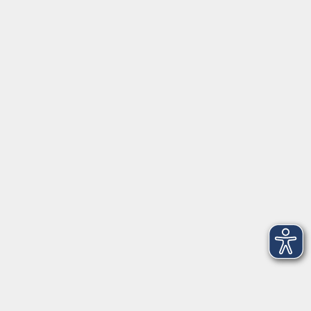
Widerruf
vhs Weiden-Neustadt
Volkshochschule Weiden-Neustadt gGmbH
Luitpoldstraße 24
92637 Weiden
Tel. 0961 48178-0
Fax 0961 48178-55
info@vhs-weiden-neustadt.de
Balance Studio der vhs
Stockerhutweg 54
92637 Weiden
Tel. 0961 48178-30
Mo., Di., Mi. und Do. 18:00 - 19:00 Uhr