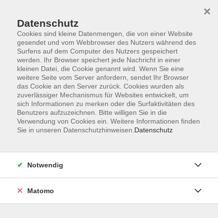
×
Datenschutz
Cookies sind kleine Datenmengen, die von einer Website
gesendet und vom Webbrowser des Nutzers während des
Surfens auf dem Computer des Nutzers gespeichert
Skip to main content
werden. Ihr Browser speichert jede Nachricht in einer
kleinen Datei, die Cookie genannt wird. Wenn Sie eine
weitere Seite vom Server anfordern, sendet Ihr Browser
das Cookie an den Server zurück. Cookies wurden als
zuverlässiger Mechanismus für Websites entwickelt, um
sich Informationen zu merken oder die Surfaktivitäten des
Benutzers aufzuzeichnen. Bitte willigen Sie in die
Verwendung von Cookies ein. Weitere Informationen finden
Sie in unseren Datenschutzhinweisen.
Datenschutz
Sie sind hier:
Schule & Grundkompetenzen
Prüfungsvorbereitung
Notwendig
Matomo
M10 Schulabschluss nachholen –
Infoveranstaltung zum berufsbegleitenden
Vorbereitungskurs