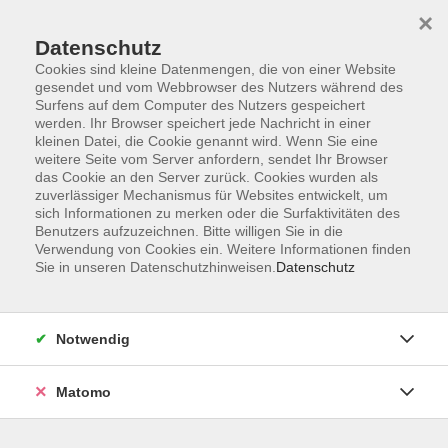
×
Datenschutz
Cookies sind kleine Datenmengen, die von einer Website
gesendet und vom Webbrowser des Nutzers während des
Surfens auf dem Computer des Nutzers gespeichert
Skip to main content
werden. Ihr Browser speichert jede Nachricht in einer
kleinen Datei, die Cookie genannt wird. Wenn Sie eine
weitere Seite vom Server anfordern, sendet Ihr Browser
das Cookie an den Server zurück. Cookies wurden als
zuverlässiger Mechanismus für Websites entwickelt, um
sich Informationen zu merken oder die Surfaktivitäten des
Benutzers aufzuzeichnen. Bitte willigen Sie in die
Verwendung von Cookies ein. Weitere Informationen finden
Sie in unseren Datenschutzhinweisen.
Datenschutz
Sie sind hier:
Beruf & Persönlichkeit
Zukunftskompetenzen & KI
Notwendig
Matomo
CapCut Einführung: Videos schneiden und
kreativ gestalten
Einsteigerkurs für Videobearbeitung mit CapCut