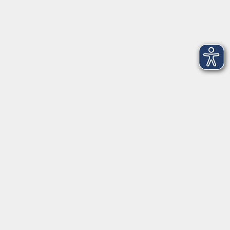
Tel. 0961 48178-0
Fax 0961 48178-55
info@vhs-weiden-neustadt.de
Balance Studio der vhs
Stockerhutweg 54
92637 Weiden
Tel. 0961 48178-30
Mo., Di., Mi. und Do. 18:00 - 19:00 Uhr
Öffnungszeiten
Montag
08:30 - 12:30 Uhr
13:00 - 16:00 Uhr