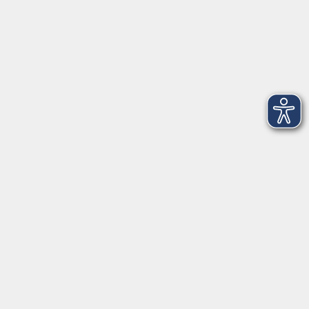
Volkshochschule Weiden-Neustadt gGmbH
Luitpoldstraße 24
92637 Weiden
Tel. 0961 48178-0
Fax 0961 48178-55
info@vhs-weiden-neustadt.de
Balance Studio der vhs
Stockerhutweg 54
92637 Weiden
Tel. 0961 48178-30
Mo., Di., Mi. und Do. 18:00 - 19:00 Uhr
Öffnungszeiten
Montag
08:30 - 12:30 Uhr