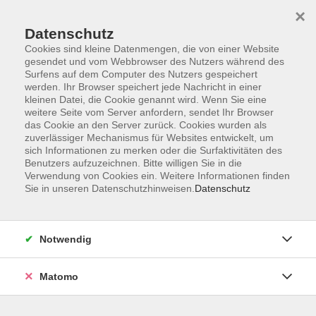
×
Datenschutz
Cookies sind kleine Datenmengen, die von einer Website
gesendet und vom Webbrowser des Nutzers während des
Surfens auf dem Computer des Nutzers gespeichert
Skip to main content
werden. Ihr Browser speichert jede Nachricht in einer
kleinen Datei, die Cookie genannt wird. Wenn Sie eine
weitere Seite vom Server anfordern, sendet Ihr Browser
das Cookie an den Server zurück. Cookies wurden als
zuverlässiger Mechanismus für Websites entwickelt, um
sich Informationen zu merken oder die Surfaktivitäten des
Benutzers aufzuzeichnen. Bitte willigen Sie in die
Verwendung von Cookies ein. Weitere Informationen finden
Sie in unseren Datenschutzhinweisen.
Datenschutz
Sie sind hier:
Beruf & Persönlichkeit
Zukunftskompetenzen & KI
Notwendig
Matomo
ChatGPT enthüllt: Die Geheimnisse der
Künstlichen Intelligenz entdecken
Tauchen Sie ein in die Welt der Künstlichen