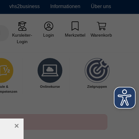
vhs2business
Informationen
Über uns
Kursleiter-
Login
Merkzettel
Warenkorb
Login
ule &
Onlinekurse
Zielgruppen
mpetenzen
×