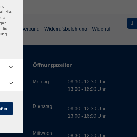
rs
ei, die
ndet
ger
 die
schutz Bewerbung
Widerrufsbelehrung
Widerruf
dung
Öffnungszeiten
bH
Montag
08:30 - 12:30 Uhr
13:00 - 16:00 Uhr
Dienstag
ießen
08:30 - 12:30 Uhr
13:00 - 16:00 Uhr
Mittwoch
08:30 - 12:30 Uhr