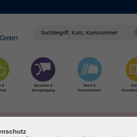
r &
Sprachen &
Beruf &
Sch
heit
Verständigung
Persönlichkeit
Grundko
enschutz