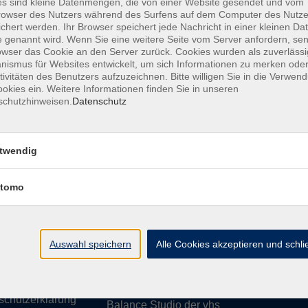
s sind kleine Datenmengen, die von einer Website gesendet und vom
owser des Nutzers während des Surfens auf dem Computer des Nutze
chert werden. Ihr Browser speichert jede Nachricht in einer kleinen Dat
 genannt wird. Wenn Sie eine weitere Seite vom Server anfordern, se
owser das Cookie an den Server zurück. Cookies wurden als zuverlässi
ismus für Websites entwickelt, um sich Informationen zu merken oder
essum
Barrierefreiheit
AGB
Datenschutzerklärung
Daten
tivitäten des Benutzers aufzuzeichnen. Bitte willigen Sie in die Verwen
okies ein. Weitere Informationen finden Sie in unseren
schutzhinweisen.
Datenschutz
te
vhs Weiden-Neustadt
twendig
usiness
Volkshochschule Weiden-Neustadt gGm
tomo
Luitpoldstraße 24
ationen
92637 Weiden
uns
ssum
Auswahl speichern
Tel. 0961 48178-0
Alle Cookies akzeptieren und schl
refreiheit
Fax 0961 48178-55
info@vhs-weiden-neustadt.de
schutzerklärung
Balance Studio der vhs