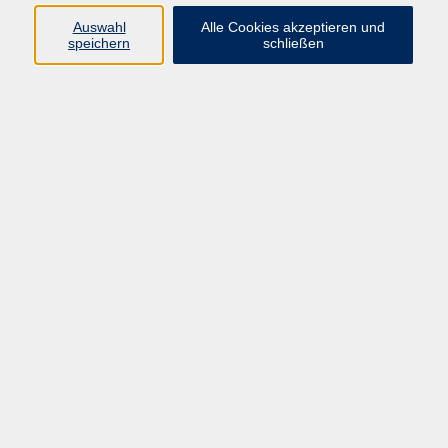
Widerrufsbelehrung
Auswahl
Alle Cookies akzeptieren und
Widerruf
speichern
schließen
Programm
Mensch & Gesellschaft
Kultur & Kreativität
Körper & Gesundheit
Sprachen & Verständigung
Beruf & Persönlichkeit
Schule & Grundkompetenzen
Onlinekurse
Zielgruppen