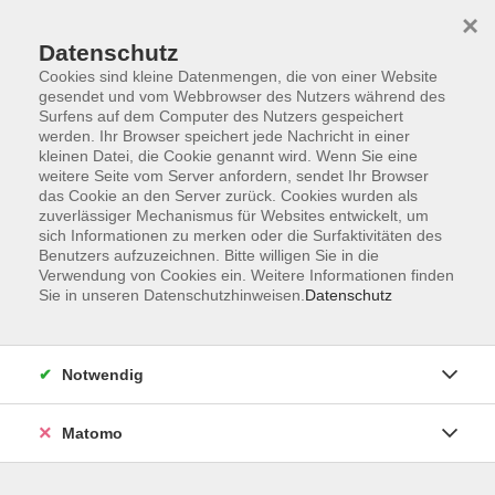
×
Datenschutz
Cookies sind kleine Datenmengen, die von einer Website
gesendet und vom Webbrowser des Nutzers während des
Surfens auf dem Computer des Nutzers gespeichert
Skip to main content
You are here:
werden. Ihr Browser speichert jede Nachricht in einer
Über uns
Unsere Dozierenden
kleinen Datei, die Cookie genannt wird. Wenn Sie eine
weitere Seite vom Server anfordern, sendet Ihr Browser
das Cookie an den Server zurück. Cookies wurden als
zuverlässiger Mechanismus für Websites entwickelt, um
Der Dozent konnte leider nicht gefunden werden
sich Informationen zu merken oder die Surfaktivitäten des
Benutzers aufzuzeichnen. Bitte willigen Sie in die
Verwendung von Cookies ein. Weitere Informationen finden
Sie in unseren Datenschutzhinweisen.
Datenschutz
Impressum
Notwendig
Barrierefreiheit
AGB
Matomo
Datenschutzerklärung
Datenschutz Bewerbung