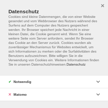
×
Datenschutz
Cookies sind kleine Datenmengen, die von einer Website
gesendet und vom Webbrowser des Nutzers während des
Surfens auf dem Computer des Nutzers gespeichert
Skip to main content
werden. Ihr Browser speichert jede Nachricht in einer
kleinen Datei, die Cookie genannt wird. Wenn Sie eine
weitere Seite vom Server anfordern, sendet Ihr Browser
Der Kurs konnte nicht gefunden werden.
das Cookie an den Server zurück. Cookies wurden als
zuverlässiger Mechanismus für Websites entwickelt, um
sich Informationen zu merken oder die Surfaktivitäten des
Benutzers aufzuzeichnen. Bitte willigen Sie in die
Verwendung von Cookies ein. Weitere Informationen finden
Sie in unseren Datenschutzhinweisen.
Datenschutz
Impressum
Barrierefreiheit
AGB
Notwendig
Datenschutzerklärung
Datenschutz Bewerbung
Matomo
Widerrufsbelehrung
Widerruf