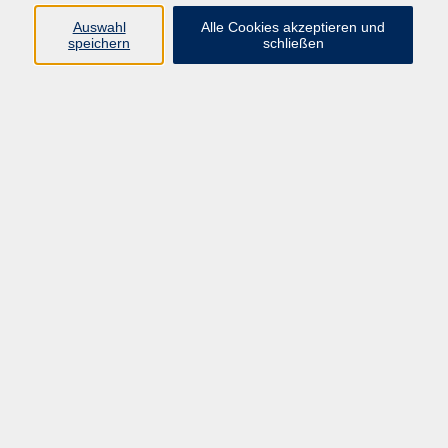
Auswahl
Alle Cookies akzeptieren und
speichern
schließen
Programm
Mensch & Gesellschaft
Kultur & Kreativität
Körper & Gesundheit
Sprachen & Verständigung
Beruf & Persönlichkeit
Schule & Grundkompetenzen
Onlinekurse
Zielgruppen