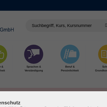
r &
Sprachen &
Beruf &
Sch
heit
Verständigung
Persönlichkeit
Grundko
enschutz