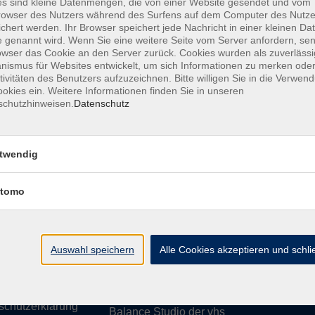
s sind kleine Datenmengen, die von einer Website gesendet und vom
owser des Nutzers während des Surfens auf dem Computer des Nutze
chert werden. Ihr Browser speichert jede Nachricht in einer kleinen Dat
 genannt wird. Wenn Sie eine weitere Seite vom Server anfordern, se
owser das Cookie an den Server zurück. Cookies wurden als zuverlässi
ismus für Websites entwickelt, um sich Informationen zu merken oder
essum
Barrierefreiheit
AGB
Datenschutzerklärung
Daten
tivitäten des Benutzers aufzuzeichnen. Bitte willigen Sie in die Verwen
okies ein. Weitere Informationen finden Sie in unseren
schutzhinweisen.
Datenschutz
te
vhs Weiden-Neustadt
twendig
usiness
Volkshochschule Weiden-Neustadt gGm
tomo
Luitpoldstraße 24
ationen
92637 Weiden
uns
ssum
Auswahl speichern
Tel. 0961 48178-0
Alle Cookies akzeptieren und schl
refreiheit
Fax 0961 48178-55
info@vhs-weiden-neustadt.de
schutzerklärung
Balance Studio der vhs