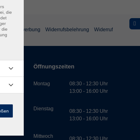
rs
ei, die
ndet
ger
 die
schutz Bewerbung
Widerrufsbelehrung
Widerruf
dung
Öffnungszeiten
bH
Montag
08:30 - 12:30 Uhr
13:00 - 16:00 Uhr
Dienstag
ießen
08:30 - 12:30 Uhr
13:00 - 16:00 Uhr
Mittwoch
08:30 - 12:30 Uhr