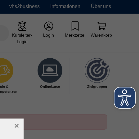
vhs2business
Informationen
Über uns
Kursleiter-
Login
Merkzettel
Warenkorb
Login
ule &
Onlinekurse
Zielgruppen
mpetenzen
×