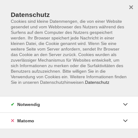
×
Datenschutz
Cookies sind kleine Datenmengen, die von einer Website
gesendet und vom Webbrowser des Nutzers während des
Surfens auf dem Computer des Nutzers gespeichert
Skip to main content
werden. Ihr Browser speichert jede Nachricht in einer
kleinen Datei, die Cookie genannt wird. Wenn Sie eine
weitere Seite vom Server anfordern, sendet Ihr Browser
Der Kurs konnte nicht gefunden werden.
das Cookie an den Server zurück. Cookies wurden als
zuverlässiger Mechanismus für Websites entwickelt, um
sich Informationen zu merken oder die Surfaktivitäten des
Benutzers aufzuzeichnen. Bitte willigen Sie in die
Verwendung von Cookies ein. Weitere Informationen finden
Sie in unseren Datenschutzhinweisen.
Datenschutz
Impressum
Barrierefreiheit
AGB
Notwendig
Datenschutzerklärung
Datenschutz Bewerbung
Matomo
Widerrufsbelehrung
Widerruf