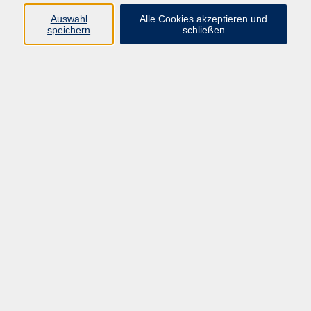
Auswahl
Alle Cookies akzeptieren und
speichern
schließen
Programm
Mensch & Gesellschaft
Kultur & Kreativität
Körper & Gesundheit
Sprachen & Verständigung
Beruf & Persönlichkeit
Schule & Grundkompetenzen
Onlinekurse
Zielgruppen