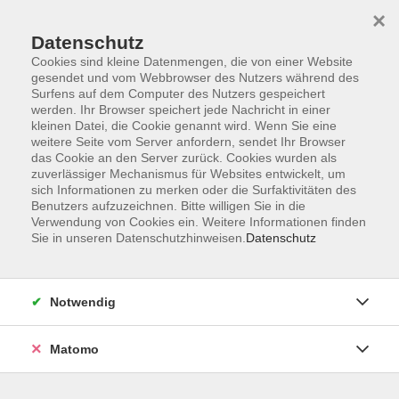
×
Datenschutz
Cookies sind kleine Datenmengen, die von einer Website
gesendet und vom Webbrowser des Nutzers während des
Surfens auf dem Computer des Nutzers gespeichert
Skip to main content
werden. Ihr Browser speichert jede Nachricht in einer
kleinen Datei, die Cookie genannt wird. Wenn Sie eine
weitere Seite vom Server anfordern, sendet Ihr Browser
Der Kurs konnte nicht gefunden werden.
das Cookie an den Server zurück. Cookies wurden als
zuverlässiger Mechanismus für Websites entwickelt, um
sich Informationen zu merken oder die Surfaktivitäten des
Benutzers aufzuzeichnen. Bitte willigen Sie in die
Verwendung von Cookies ein. Weitere Informationen finden
Sie in unseren Datenschutzhinweisen.
Datenschutz
Impressum
Barrierefreiheit
AGB
Notwendig
Datenschutzerklärung
Datenschutz Bewerbung
Matomo
Widerrufsbelehrung
Widerruf