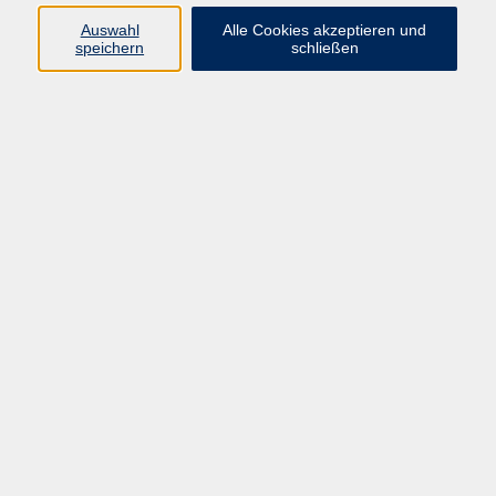
Auswahl
Alle Cookies akzeptieren und
speichern
schließen
Programm
Mensch & Gesellschaft
Kultur & Kreativität
Körper & Gesundheit
Sprachen & Verständigung
Beruf & Persönlichkeit
Schule & Grundkompetenzen
junge vhs
Onlinekurse