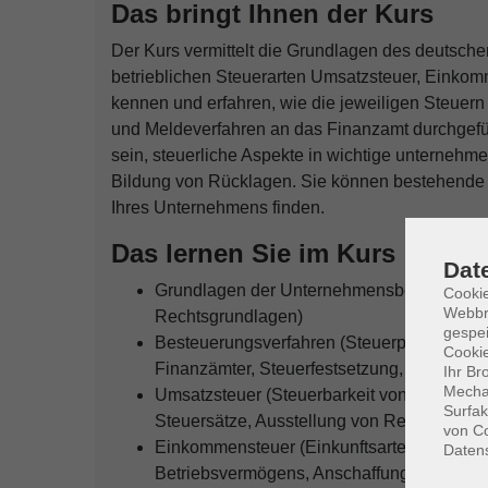
Das bringt Ihnen der Kurs
Der Kurs vermittelt die Grundlagen des deutschen
betrieblichen Steuerarten Umsatzsteuer, Einko
kennen und erfahren, wie die jeweiligen Steuern 
und Meldeverfahren an das Finanzamt durchgefü
sein, steuerliche Aspekte in wichtige unternehm
Bildung von Rücklagen. Sie können bestehende 
Ihres Unternehmens finden.
Das lernen Sie im Kurs
Dat
Grundlagen der Unternehmensbesteuerung 
Cookie
Webbr
Rechtsgrundlagen)
gespei
Besteuerungsverfahren (Steuerpflichtige und
Cookie
Finanzämter, Steuerfestsetzung, Steuerlic
Ihr Br
Mechan
Umsatzsteuer (Steuerbarkeit von Umsätze
Surfak
Steuersätze, Ausstellung von Rechnungen,
von Co
Einkommensteuer (Einkunftsarten, Gewinne
Daten
Betriebsvermögens, Anschaffungs-, Herstel