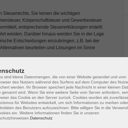
 Steuerrechts. Sie lernen die wichtigen
mmensteuer, Körperschaftsteuer und Gewerbesteuer
ermittelt, entsprechende Steuererklärungen erstellt
hrt werden. Darüber hinaus werden Sie in der Lage
erische Entscheidungen einzubringen, z.B. bei der
Alternativen beurteilen und Lösungen im Sinne
enschutz
(Steuerliche Abgaben, Steuerarten,
s sind kleine Datenmengen, die von einer Website gesendet und vom
owser des Nutzers während des Surfens auf dem Computer des Nutze
chert werden. Ihr Browser speichert jede Nachricht in einer kleinen Dat
 Steuerpflichten, Örtliche Zuständigkeit der
 genannt wird. Wenn Sie eine weitere Seite vom Server anfordern, se
he Rechtsbehelfe)
owser das Cookie an den Server zurück. Cookies wurden als zuverlässi
ismus für Websites entwickelt, um sich Informationen zu merken oder
n, Steuerbefreiung, Bemessungsgrundlagen,
tivitäten des Benutzers aufzuzeichnen. Bitte willigen Sie in die Verwen
 Vorsteuerabzug, Besteuerungsverfahren)
okies ein. Weitere Informationen finden Sie in unseren
rmittlungsarten, Bewertung des
schutzhinweisen.
Datenschutz
lungskosten, Teilwert, Abschreibungen,