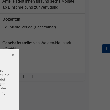
Anteile steht Ihnen für rund sechs Monate
ab Einschreibung zur Verfügung.
Dozent:in:
EduMedia Verlag (Fachtrainer)
Geschäftsstelle:
vhs Weiden-Neustadt
gGmbH
×
Online
rs
ei, die
ndet
ger
 die
dung