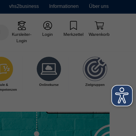
vhs2business
Informationen
Über uns
Kursleiter-
Login
Merkzettel
Warenkorb
Login
ule &
Onlinekurse
Zielgruppen
mpetenzen