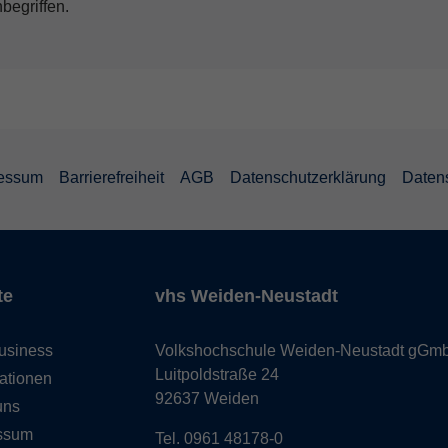
begriffen.
essum
Barrierefreiheit
AGB
Datenschutzerklärung
Daten
te
vhs Weiden-Neustadt
usiness
Volkshochschule Weiden-Neustadt gGm
Luitpoldstraße 24
ationen
92637 Weiden
uns
ssum
Tel. 0961 48178-0