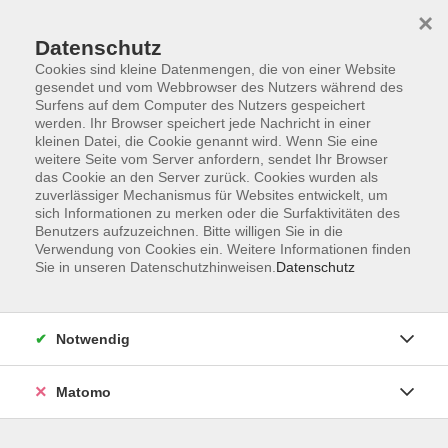
×
Datenschutz
Cookies sind kleine Datenmengen, die von einer Website
gesendet und vom Webbrowser des Nutzers während des
Surfens auf dem Computer des Nutzers gespeichert
Skip to main content
werden. Ihr Browser speichert jede Nachricht in einer
kleinen Datei, die Cookie genannt wird. Wenn Sie eine
weitere Seite vom Server anfordern, sendet Ihr Browser
das Cookie an den Server zurück. Cookies wurden als
zuverlässiger Mechanismus für Websites entwickelt, um
sich Informationen zu merken oder die Surfaktivitäten des
Benutzers aufzuzeichnen. Bitte willigen Sie in die
Verwendung von Cookies ein. Weitere Informationen finden
Sie in unseren Datenschutzhinweisen.
Datenschutz
Sie sind hier:
Beruf & Persönlichkeit
Notwendig
Video-Selbstlernkurs: Kosten- und
Leistungsrechnung
Matomo
mit Xpert Business Zertifikat