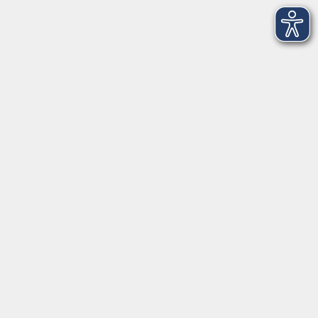
Tel. 0961 48178-30
Mo., Di., Mi. und Do. 18:00 - 19:00 Uhr
Öffnungszeiten
Montag
08:30 - 12:30 Uhr
13:00 - 16:00 Uhr
Dienstag
08:30 - 12:30 Uhr
13:00 - 16:00 Uhr
Mittwoch
08:30 - 12:30 Uhr
Donnerstag
08:30 - 12:30 Uhr