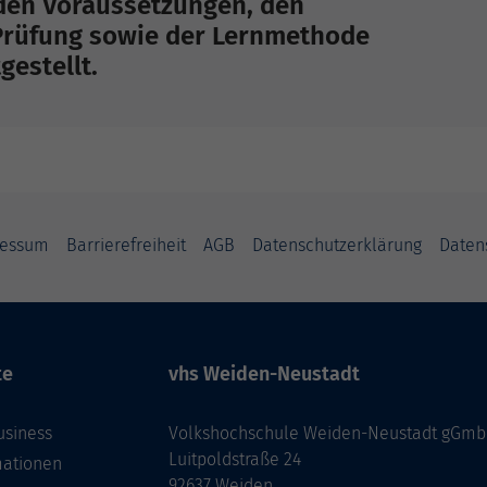
 den Voraussetzungen, den
Prüfung sowie der Lernmethode
estellt.
ressum
Barrierefreiheit
AGB
Datenschutzerklärung
Daten
te
vhs Weiden-Neustadt
usiness
Volkshochschule Weiden-Neustadt gGm
Luitpoldstraße 24
mationen
92637 Weiden