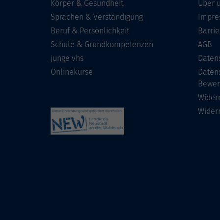
Körper & Gesundheit
Über 
Sprachen & Verständigung
Impre
Beruf & Persönlichkeit
Barrie
Schule & Grundkompetenzen
AGB
junge vhs
Daten
Onlinekurse
Daten
Bewer
Wider
Wider