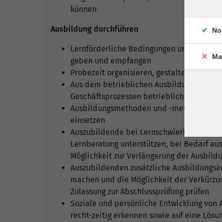
können
Ausbildung durchführen
No
Lernförderliche Bedingungen und eine mo
Ma
geben und empfangen
Probezeit organisieren, gestalten und be
Aus dem betrieblichen Ausbildungsplan u
Geschäftsprozessen betriebliche Lern- un
Ausbildungsmethoden und -medien zielgr
einsetzen
Auszubildende bei Lernschwierigkeiten du
Lernberatung unterstützen, bei Bedarf au
Möglichkeit zur Verlängerung der Ausbildu
Auszubildenden zusätzliche Ausbildungsan
machen und die Möglichkeit der Verkürzun
Zulassung zur Abschlussprüfung prüfen
Soziale und persönliche Entwicklung von 
recht-zeitig erkennen sowie auf eine Lösu