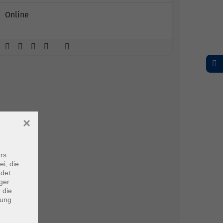
Online
×
rs
ei, die
ndet
ger
 die
dung