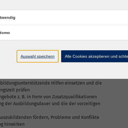
twendig
tivierende Lernkultur schaffen, Rückmeldungen
tomo
werten
nd den berufstypischen Arbeits- und
d Arbeitsaufgaben entwickeln und gestalten
Auswahl speichern
Alle Cookies akzeptieren und schl
uppengerecht auswählen und situationsspezifisch
rch individuelle Gestaltung der Ausbildung und
sbildungsunterstützende Hilfen einsetzen und die
ngszeit prüfen
gebote z. B. in Form von Zusatzqualifikationen
g der Ausbildungsdauer und die der vorzeitigen
Auszubildenden fördern, Probleme und Konflikte
ng hinwirken