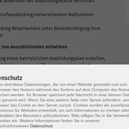
e außerhalb der Ausbildungsstätte vermittelt
 Berufsausbildung vorbereitenden Maßnahmen
ldung Mitwirkenden unter Berücksichtigung ihrer
en
ng von Auszubildenden mitwirken
ng einen betrieblichen Ausbildungsplan erstellen,
Arbeits- und Geschäftsprozessen orientiert
timmung der betrieblichen Interessenvertretungen
enschutz
s sind kleine Datenmengen, die von einer Website gesendet und vom
altlich sowie organisatorisch mit den
owser des Nutzers während des Surfens auf dem Computer des Nutze
Berufsschule, abstimmen
chert werden. Ihr Browser speichert jede Nachricht in einer kleinen Dat
Auszubildenden auch unter Berücksichtigung ihrer
 genannt wird. Wenn Sie eine weitere Seite vom Server anfordern, se
owser das Cookie an den Server zurück. Cookies wurden als zuverlässi
ismus für Websites entwickelt, um sich Informationen zu merken oder
 die Eintragung des Vertrages bei der zuständigen
tivitäten des Benutzers aufzuzeichnen. Bitte willigen Sie in die Verwen
okies ein. Weitere Informationen finden Sie in unseren
schutzhinweisen.
Datenschutz
sausbildung im Ausland durchgeführt werden