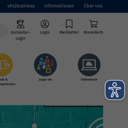
vhs2business
Informationen
Über uns
Kursleiter-
Login
Merkzettel
Warenkorb
Login
hule &
junge vhs
Onlinekurse
mpetenzen