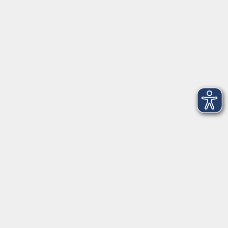
92637 Weiden
Tel. 0961 48178-0
Fax 0961 48178-55
info@vhs-weiden-neustadt.de
Balance Studio der vhs
Stockerhutweg 54
92637 Weiden
Tel. 0961 48178-30
Mo., Di., Mi. und Do. 18:00 - 19:00 Uhr
Öffnungszeiten
Montag
08:30 - 12:30 Uhr
13:00 - 16:00 Uhr