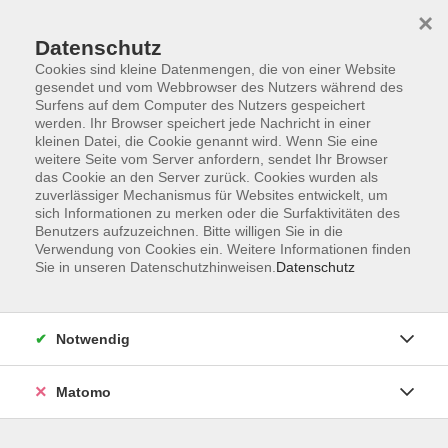
×
Datenschutz
Cookies sind kleine Datenmengen, die von einer Website
gesendet und vom Webbrowser des Nutzers während des
Surfens auf dem Computer des Nutzers gespeichert
Skip to main content
werden. Ihr Browser speichert jede Nachricht in einer
kleinen Datei, die Cookie genannt wird. Wenn Sie eine
weitere Seite vom Server anfordern, sendet Ihr Browser
das Cookie an den Server zurück. Cookies wurden als
zuverlässiger Mechanismus für Websites entwickelt, um
sich Informationen zu merken oder die Surfaktivitäten des
Benutzers aufzuzeichnen. Bitte willigen Sie in die
Verwendung von Cookies ein. Weitere Informationen finden
Sie in unseren Datenschutzhinweisen.
Datenschutz
Sie sind hier:
Beruf & Persönlichkeit
Zukunftskompetenzen & KI
Notwendig
Matomo
Digital Imaging mit KI – Promptografie!
In Kooperation mit der vhs Köln - es gelten die
AGB's