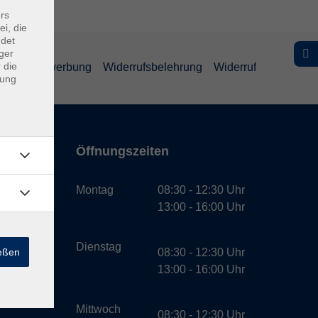
rs
ei, die
ndet
ger
 die
schutz Bewerbung
Widerrufsbelehrung
Widerruf
dung
Öffnungszeiten
bH
Montag
08:30 - 12:30 Uhr
13:00 - 16:00 Uhr
Dienstag
ießen
08:30 - 12:30 Uhr
13:00 - 16:00 Uhr
Mittwoch
08:30 - 12:30 Uhr