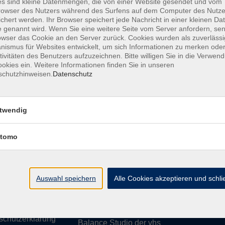
s sind kleine Datenmengen, die von einer Website gesendet und vom
owser des Nutzers während des Surfens auf dem Computer des Nutze
chert werden. Ihr Browser speichert jede Nachricht in einer kleinen Dat
 genannt wird. Wenn Sie eine weitere Seite vom Server anfordern, se
owser das Cookie an den Server zurück. Cookies wurden als zuverlässi
ismus für Websites entwickelt, um sich Informationen zu merken oder
essum
Barrierefreiheit
AGB
Datenschutzerklärung
Daten
tivitäten des Benutzers aufzuzeichnen. Bitte willigen Sie in die Verwen
okies ein. Weitere Informationen finden Sie in unseren
schutzhinweisen.
Datenschutz
te
vhs Weiden-Neustadt
twendig
usiness
Volkshochschule Weiden-Neustadt gGm
tomo
Luitpoldstraße 24
ationen
92637 Weiden
uns
ssum
Auswahl speichern
Tel. 0961 48178-0
Alle Cookies akzeptieren und schl
refreiheit
Fax 0961 48178-55
info@vhs-weiden-neustadt.de
schutzerklärung
Balance Studio der vhs