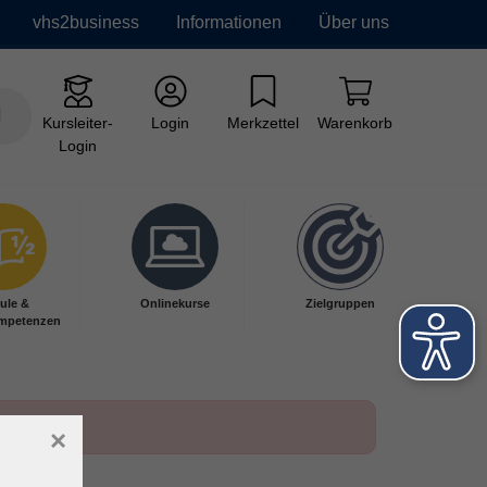
vhs2business
Informationen
Über uns
Kursleiter-
Login
Merkzettel
Warenkorb
Login
ule &
Onlinekurse
Zielgruppen
mpetenzen
×