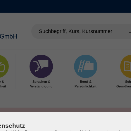
r &
Sprachen &
Beruf &
Sch
heit
Verständigung
Persönlichkeit
Grundko
enschutz