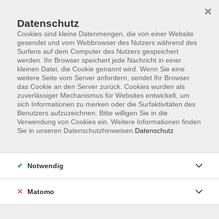
×
Datenschutz
Cookies sind kleine Datenmengen, die von einer Website
gesendet und vom Webbrowser des Nutzers während des
Surfens auf dem Computer des Nutzers gespeichert
Skip to main content
werden. Ihr Browser speichert jede Nachricht in einer
kleinen Datei, die Cookie genannt wird. Wenn Sie eine
weitere Seite vom Server anfordern, sendet Ihr Browser
Der Kurs konnte nicht gefunden werden.
das Cookie an den Server zurück. Cookies wurden als
zuverlässiger Mechanismus für Websites entwickelt, um
sich Informationen zu merken oder die Surfaktivitäten des
Benutzers aufzuzeichnen. Bitte willigen Sie in die
Verwendung von Cookies ein. Weitere Informationen finden
Sie in unseren Datenschutzhinweisen.
Datenschutz
Impressum
Barrierefreiheit
AGB
Notwendig
Datenschutzerklärung
Datenschutz Bewerbung
Matomo
Widerrufsbelehrung
Widerruf