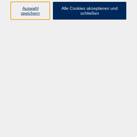
Auswahl
Alle Cookies akzeptieren und
speichern
schließen
Programm
Mensch & Gesellschaft
Kultur & Kreativität
Körper & Gesundheit
Sprachen & Verständigung
Beruf & Persönlichkeit
Schule & Grundkompetenzen
junge vhs
Onlinekurse