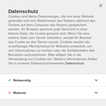
×
Datenschutz
Cookies sind kleine Datenmengen, die von einer Website
gesendet und vom Webbrowser des Nutzers während des
Surfens auf dem Computer des Nutzers gespeichert
Skip to main content
werden. Ihr Browser speichert jede Nachricht in einer
kleinen Datei, die Cookie genannt wird. Wenn Sie eine
weitere Seite vom Server anfordern, sendet Ihr Browser
Der Kurs konnte nicht gefunden werden.
das Cookie an den Server zurück. Cookies wurden als
zuverlässiger Mechanismus für Websites entwickelt, um
sich Informationen zu merken oder die Surfaktivitäten des
Benutzers aufzuzeichnen. Bitte willigen Sie in die
Verwendung von Cookies ein. Weitere Informationen finden
Sie in unseren Datenschutzhinweisen.
Datenschutz
Impressum
Barrierefreiheit
AGB
Notwendig
Datenschutzerklärung
Datenschutz Bewerbung
Matomo
Widerrufsbelehrung
Widerruf