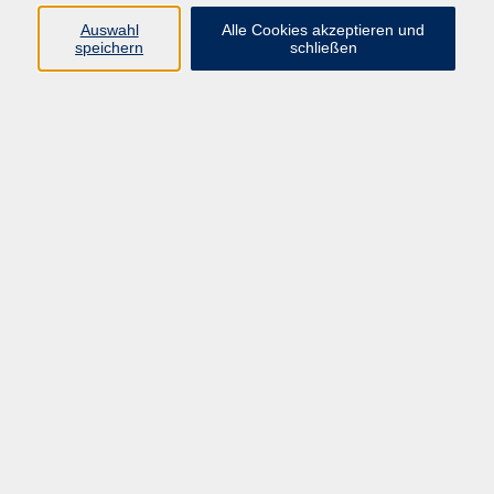
Auswahl
Alle Cookies akzeptieren und
speichern
schließen
Programm
Mensch & Gesellschaft
Kultur & Kreativität
Körper & Gesundheit
Sprachen & Verständigung
Beruf & Persönlichkeit
Schule & Grundkompetenzen
Onlinekurse
Zielgruppen