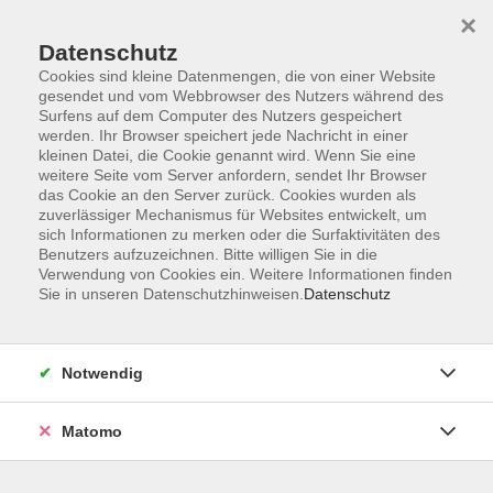
×
Datenschutz
Cookies sind kleine Datenmengen, die von einer Website
gesendet und vom Webbrowser des Nutzers während des
Surfens auf dem Computer des Nutzers gespeichert
Skip to main content
werden. Ihr Browser speichert jede Nachricht in einer
kleinen Datei, die Cookie genannt wird. Wenn Sie eine
weitere Seite vom Server anfordern, sendet Ihr Browser
Der Kurs konnte nicht gefunden werden.
das Cookie an den Server zurück. Cookies wurden als
zuverlässiger Mechanismus für Websites entwickelt, um
sich Informationen zu merken oder die Surfaktivitäten des
Benutzers aufzuzeichnen. Bitte willigen Sie in die
Verwendung von Cookies ein. Weitere Informationen finden
Sie in unseren Datenschutzhinweisen.
Datenschutz
Impressum
Barrierefreiheit
AGB
Notwendig
Datenschutzerklärung
Datenschutz Bewerbung
Matomo
Widerrufsbelehrung
Widerruf