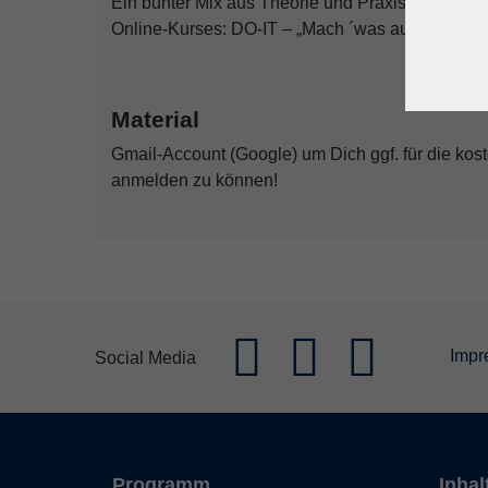
Ein bunter Mix aus Theorie und Praxis garantier
Online-Kurses: DO-IT – „Mach ´was auf Deinem 
Material
Gmail-Account (Google) um Dich ggf. für die kos
anmelden zu können!
Impr
Social Media
Programm
Inhal