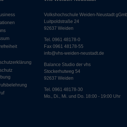
usiness
Volkshochschule Weiden-Neustadt gGm
Luitpoldstraße 24
ationen
92637 Weiden
uns
ssum
Tel. 0961 48178-0
refreiheit
Fax 0961 48178-55
info@vhs-weiden-neustadt.de
schutzerklärung
Balance Studio der vhs
schutz
Stockerhutweg 54
rbung
92637 Weiden
rufsbelehrung
Tel. 0961 48178-30
uf
Mo., Di., Mi. und Do. 18:00 - 19:00 Uhr