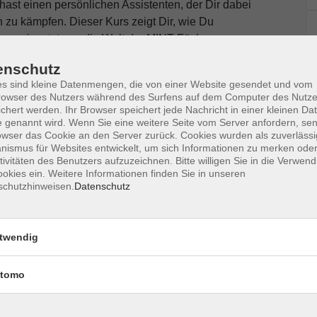
u hast einen persönlichen Assistenten, der Dir dabei
n zu kämpfen. Dieser Kurs zeigt Dir, wie Du
zeug einsetzt, um die Welt der MINT-Fächer zu
s mit stundenlanger Suche, hallo smartes Lernen!
enschutz
abnimmt, sondern darum, dass sie Dich dabei
s sind kleine Datenmengen, die von einer Website gesendet und vom
owser des Nutzers während des Surfens auf dem Computer des Nutze
nen zu finden und komplizierte Zusammenhänge zu
chert werden. Ihr Browser speichert jede Nachricht in einer kleinen Dat
u, wie Du die richtigen Fragen stellst und die
 genannt wird. Wenn Sie eine weitere Seite vom Server anfordern, se
 Mathe, Informatik, den Naturwissenschaften und
owser das Cookie an den Server zurück. Cookies wurden als zuverlässi
ismus für Websites entwickelt, um sich Informationen zu merken oder
t Du perfekt vorbereitet für Deine nächsten
tivitäten des Benutzers aufzuzeichnen. Bitte willigen Sie in die Verwen
ülerinnen und Schüler der Unter- und Mittelstufe.)
okies ein. Weitere Informationen finden Sie in unseren
schutzhinweisen.
Datenschutz
rs
rter KI-Hilfe
twendig
r Dein Referat
ls
tomo