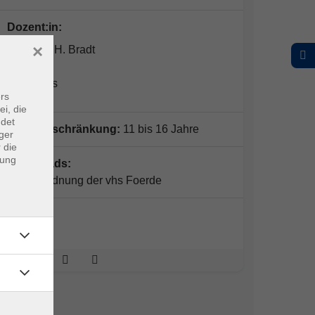
Dozent:in:
×
Thorsten H. Bradt
Förde-vhs
rs
ei, die
ndet
Altersbeschränkung:
11 bis 16 Jahre
ger
 die
dung
Downloads:
Entgeltordnung der vhs Foerde
Online