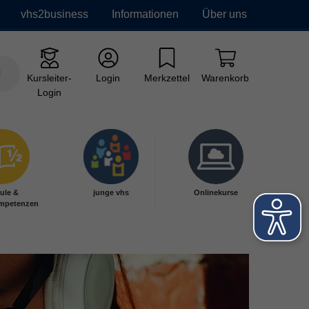
vhs2business
Informationen
Über uns
Kursleiter-
Login
Merkzettel
Warenkorb
Login
ule &
junge vhs
Onlinekurse
mpetenzen