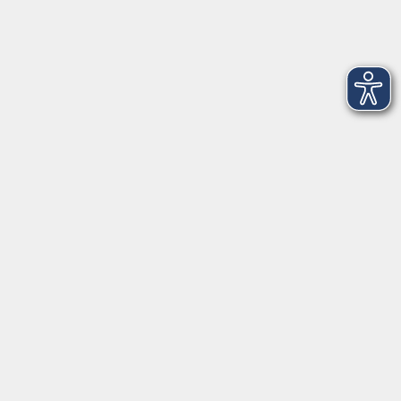
Balance Studio der vhs
Stockerhutweg 54
92637 Weiden
Tel. 0961 48178-30
Mo., Di., Mi. und Do. 18:00 - 19:00 Uhr
Öffnungszeiten
Montag
08:30 - 12:30 Uhr
13:00 - 16:00 Uhr
Dienstag
08:30 - 12:30 Uhr
13:00 - 16:00 Uhr
Mittwoch