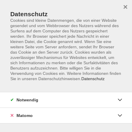
×
Datenschutz
Cookies sind kleine Datenmengen, die von einer Website
gesendet und vom Webbrowser des Nutzers während des
Surfens auf dem Computer des Nutzers gespeichert
Skip to main content
werden. Ihr Browser speichert jede Nachricht in einer
kleinen Datei, die Cookie genannt wird. Wenn Sie eine
weitere Seite vom Server anfordern, sendet Ihr Browser
das Cookie an den Server zurück. Cookies wurden als
zuverlässiger Mechanismus für Websites entwickelt, um
sich Informationen zu merken oder die Surfaktivitäten des
Benutzers aufzuzeichnen. Bitte willigen Sie in die
Verwendung von Cookies ein. Weitere Informationen finden
Sie in unseren Datenschutzhinweisen.
Datenschutz
Sie sind hier:
Junge vhs & Familie
Computerkurse
Notwendig
DO-IT (Vol. 4) KI zum Sprachenlernen
Step-by-Step zu perfekten Sprachkenntnissen
Matomo
In Kooperation mit der Förde-vhs und dem Digital