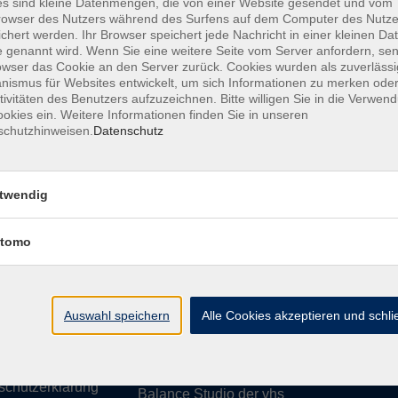
s sind kleine Datenmengen, die von einer Website gesendet und vom
owser des Nutzers während des Surfens auf dem Computer des Nutze
chert werden. Ihr Browser speichert jede Nachricht in einer kleinen Dat
 genannt wird. Wenn Sie eine weitere Seite vom Server anfordern, se
owser das Cookie an den Server zurück. Cookies wurden als zuverlässi
ismus für Websites entwickelt, um sich Informationen zu merken oder
essum
Barrierefreiheit
AGB
Datenschutzerklärung
Daten
tivitäten des Benutzers aufzuzeichnen. Bitte willigen Sie in die Verwen
okies ein. Weitere Informationen finden Sie in unseren
schutzhinweisen.
Datenschutz
te
vhs Weiden-Neustadt
twendig
usiness
Volkshochschule Weiden-Neustadt gGm
tomo
Luitpoldstraße 24
ationen
92637 Weiden
uns
ssum
Auswahl speichern
Tel. 0961 48178-0
Alle Cookies akzeptieren und schl
refreiheit
Fax 0961 48178-55
info@vhs-weiden-neustadt.de
schutzerklärung
Balance Studio der vhs