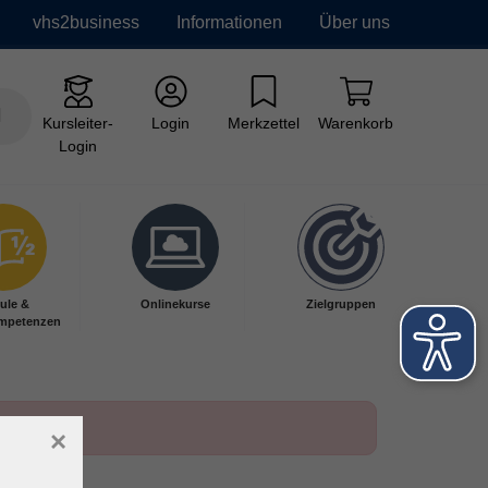
vhs2business
Informationen
Über uns
Kursleiter-
Login
Merkzettel
Warenkorb
Login
ule &
Onlinekurse
Zielgruppen
mpetenzen
×