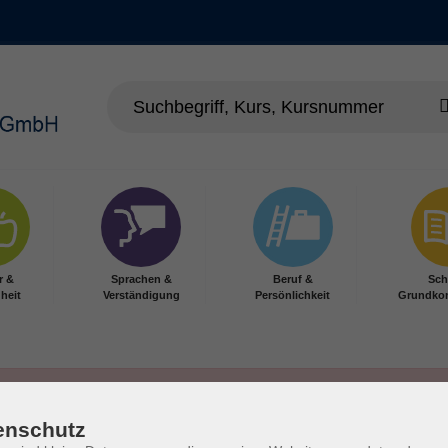
r &
Sprachen &
Beruf &
Sch
heit
Verständigung
Persönlichkeit
Grundko
enschutz