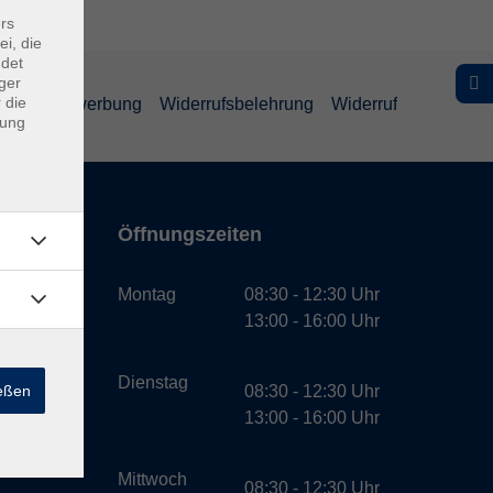
rs
ei, die
ndet
ger
 die
schutz Bewerbung
Widerrufsbelehrung
Widerruf
dung
Öffnungszeiten
bH
Montag
08:30 - 12:30 Uhr
13:00 - 16:00 Uhr
Dienstag
ießen
08:30 - 12:30 Uhr
13:00 - 16:00 Uhr
Mittwoch
08:30 - 12:30 Uhr