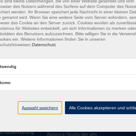
s sind kleine Datenmengen, die von einer Website gesendet und vom
owser des Nutzers während des Surfens auf dem Computer des Nutze
chert werden. Ihr Browser speichert jede Nachricht in einer kleinen Dat
 genannt wird. Wenn Sie eine weitere Seite vom Server anfordern, se
owser das Cookie an den Server zurück. Cookies wurden als zuverlässi
ressum
Barrierefreiheit
AGB
Datenschutzerklärung
Daten
ismus für Websites entwickelt, um sich Informationen zu merken oder
tivitäten des Benutzers aufzuzeichnen. Bitte willigen Sie in die Verwen
okies ein. Weitere Informationen finden Sie in unseren
schutzhinweisen.
Datenschutz
te
vhs Weiden-Neustadt
twendig
usiness
Volkshochschule Weiden-Neustadt gGm
tomo
Luitpoldstraße 24
mationen
92637 Weiden
uns
ssum
Tel. 0961 48178-0
Auswahl speichern
Alle Cookies akzeptieren und schl
refreiheit
Fax 0961 48178-55
info@vhs-weiden-neustadt.de
schutzerklärung
Balance Studio der vhs