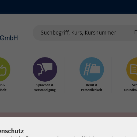
r &
Sprachen &
Beruf &
Sc
heit
Verständigung
Persönlichkeit
Grundko
enschutz