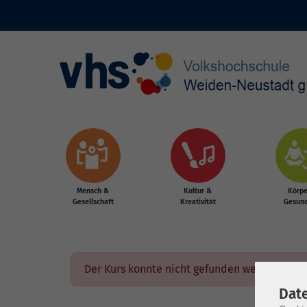
Skip to main content
Mensch &
Kultur &
Körpe
Gesellschaft
Kreativität
Gesund
Der Kurs konnte nicht gefunden werden.
Dat