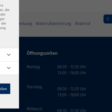
rs
ei, die
ndet
ger
schutz Bewerbung
Widerrufsbelehrung
Widerruf
 die
dung
Öffnungszeiten
bH
Montag
08:30 - 12:30 Uhr
13:00 - 16:00 Uhr
Dienstag
08:30 - 12:30 Uhr
ießen
13:00 - 16:00 Uhr
Mittwoch
08:30 - 12:30 Uhr