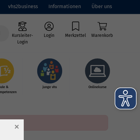
vhs2business
Informationen
Über uns
Kursleiter-
Login
Merkzettel
Warenkorb
Login
hule &
junge vhs
Onlinekurse
mpetenzen
×