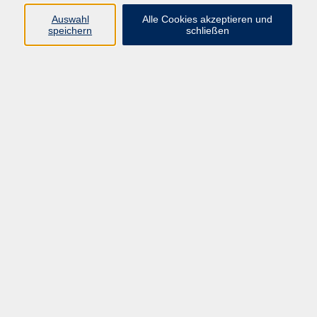
Auswahl
Alle Cookies akzeptieren und
speichern
schließen
Programm
Mensch & Gesellschaft
Kultur & Kreativität
Körper & Gesundheit
Sprachen & Verständigung
Beruf & Persönlichkeit
Schule & Grundkompetenzen
junge vhs
Onlinekurse