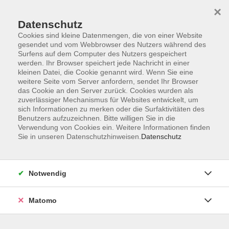
×
Datenschutz
Cookies sind kleine Datenmengen, die von einer Website
gesendet und vom Webbrowser des Nutzers während des
Surfens auf dem Computer des Nutzers gespeichert
Skip to main content
werden. Ihr Browser speichert jede Nachricht in einer
kleinen Datei, die Cookie genannt wird. Wenn Sie eine
weitere Seite vom Server anfordern, sendet Ihr Browser
Der Kurs konnte nicht gefunden werden.
das Cookie an den Server zurück. Cookies wurden als
zuverlässiger Mechanismus für Websites entwickelt, um
sich Informationen zu merken oder die Surfaktivitäten des
Benutzers aufzuzeichnen. Bitte willigen Sie in die
Verwendung von Cookies ein. Weitere Informationen finden
Sie in unseren Datenschutzhinweisen.
Datenschutz
Impressum
Barrierefreiheit
AGB
Notwendig
Datenschutzerklärung
Datenschutz Bewerbung
Matomo
Widerrufsbelehrung
Widerruf