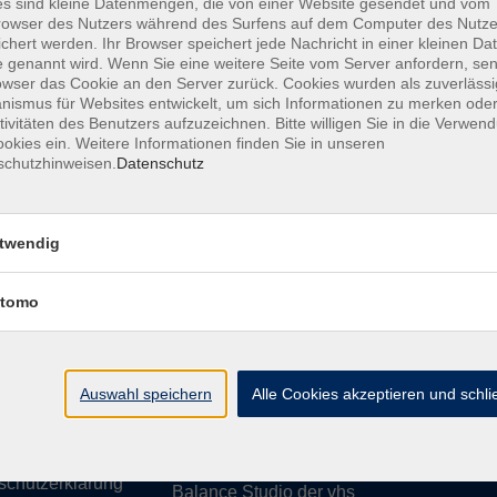
s sind kleine Datenmengen, die von einer Website gesendet und vom
owser des Nutzers während des Surfens auf dem Computer des Nutze
chert werden. Ihr Browser speichert jede Nachricht in einer kleinen Dat
 genannt wird. Wenn Sie eine weitere Seite vom Server anfordern, se
owser das Cookie an den Server zurück. Cookies wurden als zuverlässi
ismus für Websites entwickelt, um sich Informationen zu merken oder
essum
Barrierefreiheit
AGB
Datenschutzerklärung
Daten
tivitäten des Benutzers aufzuzeichnen. Bitte willigen Sie in die Verwen
okies ein. Weitere Informationen finden Sie in unseren
schutzhinweisen.
Datenschutz
te
vhs Weiden-Neustadt
twendig
usiness
Volkshochschule Weiden-Neustadt gGm
tomo
Luitpoldstraße 24
ationen
92637 Weiden
uns
ssum
Auswahl speichern
Tel. 0961 48178-0
Alle Cookies akzeptieren und schl
refreiheit
Fax 0961 48178-55
info@vhs-weiden-neustadt.de
schutzerklärung
Balance Studio der vhs