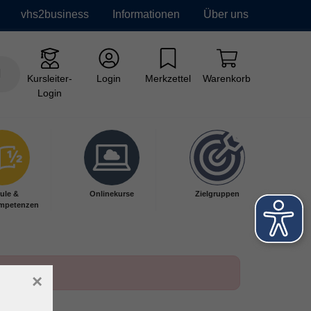
vhs2business
Informationen
Über uns
Kursleiter-
Login
Merkzettel
Warenkorb
Login
ule &
Onlinekurse
Zielgruppen
mpetenzen
×