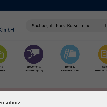
r &
Sprachen &
Beruf &
Sch
heit
Verständigung
Persönlichkeit
Grundko
enschutz