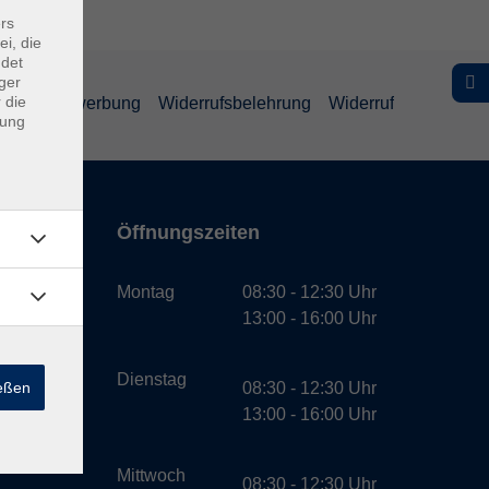
rs
ei, die
ndet
ger
 die
schutz Bewerbung
Widerrufsbelehrung
Widerruf
dung
Öffnungszeiten
bH
Montag
08:30 - 12:30 Uhr
13:00 - 16:00 Uhr
Dienstag
ießen
08:30 - 12:30 Uhr
13:00 - 16:00 Uhr
Mittwoch
08:30 - 12:30 Uhr