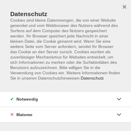
×
Datenschutz
Cookies sind kleine Datenmengen, die von einer Website
gesendet und vom Webbrowser des Nutzers während des
Surfens auf dem Computer des Nutzers gespeichert
Skip to main content
werden. Ihr Browser speichert jede Nachricht in einer
kleinen Datei, die Cookie genannt wird. Wenn Sie eine
weitere Seite vom Server anfordern, sendet Ihr Browser
Der Kurs konnte nicht gefunden werden.
das Cookie an den Server zurück. Cookies wurden als
zuverlässiger Mechanismus für Websites entwickelt, um
sich Informationen zu merken oder die Surfaktivitäten des
Benutzers aufzuzeichnen. Bitte willigen Sie in die
Verwendung von Cookies ein. Weitere Informationen finden
Sie in unseren Datenschutzhinweisen.
Datenschutz
Impressum
Barrierefreiheit
AGB
Notwendig
Datenschutzerklärung
Datenschutz Bewerbung
Matomo
Widerrufsbelehrung
Widerruf