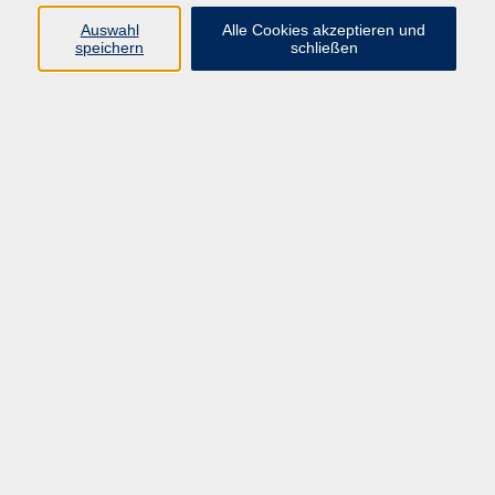
Auswahl
Alle Cookies akzeptieren und
speichern
schließen
Programm
Mensch & Gesellschaft
Kultur & Kreativität
Körper & Gesundheit
Sprachen & Verständigung
Beruf & Persönlichkeit
Schule & Grundkompetenzen
Onlinekurse
Zielgruppen