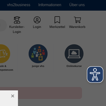
vhs2business
Informationen
Über uns
Kursleiter-
Login
Merkzettel
Warenkorb
Login
ule &
junge vhs
Onlinekurse
mpetenzen
×