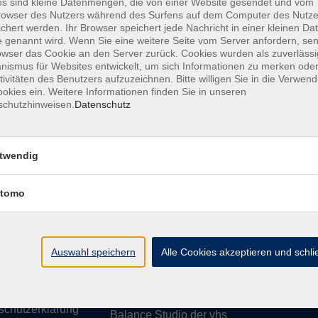
s sind kleine Datenmengen, die von einer Website gesendet und vom
owser des Nutzers während des Surfens auf dem Computer des Nutze
chert werden. Ihr Browser speichert jede Nachricht in einer kleinen Dat
 genannt wird. Wenn Sie eine weitere Seite vom Server anfordern, se
owser das Cookie an den Server zurück. Cookies wurden als zuverlässi
ismus für Websites entwickelt, um sich Informationen zu merken oder
essum
Barrierefreiheit
AGB
Datenschutzerklärung
Daten
tivitäten des Benutzers aufzuzeichnen. Bitte willigen Sie in die Verwen
okies ein. Weitere Informationen finden Sie in unseren
schutzhinweisen.
Datenschutz
te
vhs Weiden-Neustadt
twendig
usiness
Volkshochschule Weiden-Neustadt gGm
tomo
Luitpoldstraße 24
ationen
92637 Weiden
uns
ssum
Auswahl speichern
Tel. 0961 48178-0
Alle Cookies akzeptieren und schl
refreiheit
Fax 0961 48178-55
info@vhs-weiden-neustadt.de
schutzerklärung
Balance Studio der vhs