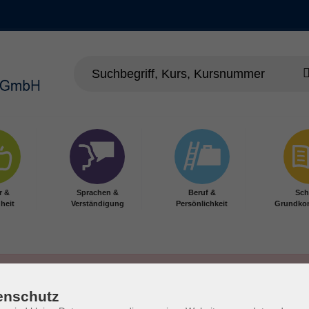
r &
Sprachen &
Beruf &
Sch
heit
Verständigung
Persönlichkeit
Grundko
enschutz