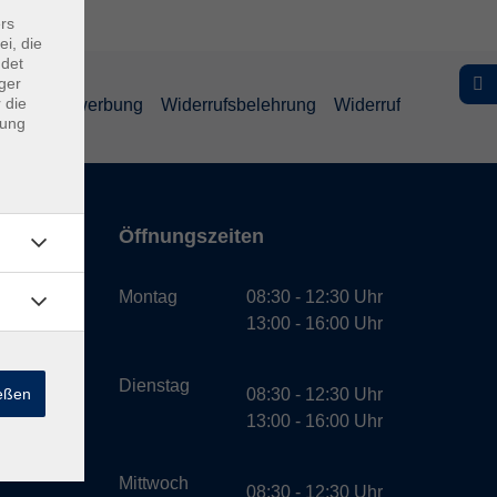
rs
ei, die
ndet
ger
 die
schutz Bewerbung
Widerrufsbelehrung
Widerruf
dung
Öffnungszeiten
bH
Montag
08:30 - 12:30 Uhr
13:00 - 16:00 Uhr
Dienstag
ießen
08:30 - 12:30 Uhr
13:00 - 16:00 Uhr
Mittwoch
08:30 - 12:30 Uhr