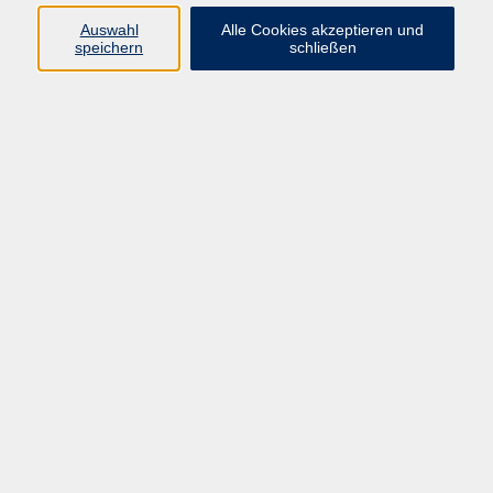
Auswahl
Alle Cookies akzeptieren und
speichern
schließen
Programm
Mensch & Gesellschaft
Kultur & Kreativität
Körper & Gesundheit
Sprachen & Verständigung
Beruf & Persönlichkeit
Schule & Grundkompetenzen
junge vhs
Onlinekurse