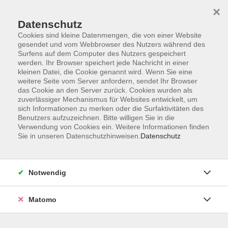
×
Datenschutz
Cookies sind kleine Datenmengen, die von einer Website
gesendet und vom Webbrowser des Nutzers während des
Surfens auf dem Computer des Nutzers gespeichert
Skip to main content
werden. Ihr Browser speichert jede Nachricht in einer
kleinen Datei, die Cookie genannt wird. Wenn Sie eine
weitere Seite vom Server anfordern, sendet Ihr Browser
Der Kurs konnte nicht gefunden werden.
das Cookie an den Server zurück. Cookies wurden als
zuverlässiger Mechanismus für Websites entwickelt, um
sich Informationen zu merken oder die Surfaktivitäten des
Benutzers aufzuzeichnen. Bitte willigen Sie in die
Verwendung von Cookies ein. Weitere Informationen finden
Sie in unseren Datenschutzhinweisen.
Datenschutz
Impressum
Barrierefreiheit
AGB
Notwendig
Datenschutzerklärung
Datenschutz Bewerbung
Matomo
Widerrufsbelehrung
Widerruf