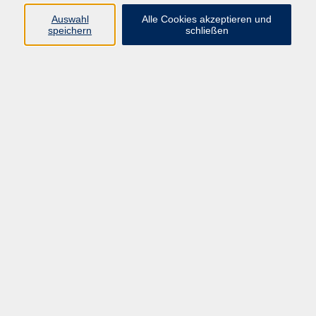
Auswahl
Alle Cookies akzeptieren und
speichern
schließen
Programm
Mensch & Gesellschaft
Kultur & Kreativität
Körper & Gesundheit
Sprachen & Verständigung
Beruf & Persönlichkeit
Schule & Grundkompetenzen
junge vhs
Onlinekurse