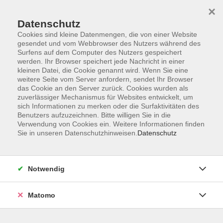
×
Datenschutz
Cookies sind kleine Datenmengen, die von einer Website
gesendet und vom Webbrowser des Nutzers während des
Surfens auf dem Computer des Nutzers gespeichert
Skip to main content
werden. Ihr Browser speichert jede Nachricht in einer
kleinen Datei, die Cookie genannt wird. Wenn Sie eine
weitere Seite vom Server anfordern, sendet Ihr Browser
Der Kurs konnte nicht gefunden werden.
das Cookie an den Server zurück. Cookies wurden als
zuverlässiger Mechanismus für Websites entwickelt, um
sich Informationen zu merken oder die Surfaktivitäten des
Benutzers aufzuzeichnen. Bitte willigen Sie in die
Verwendung von Cookies ein. Weitere Informationen finden
Sie in unseren Datenschutzhinweisen.
Datenschutz
Impressum
Barrierefreiheit
AGB
Notwendig
Datenschutzerklärung
Datenschutz Bewerbung
Matomo
Widerrufsbelehrung
Widerruf