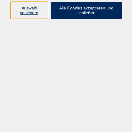
Auswahl
Alle Cookies akzeptieren und
speichern
schließen
Programm
Mensch & Gesellschaft
Kultur & Kreativität
Körper & Gesundheit
Sprachen & Verständigung
Beruf & Persönlichkeit
Schule & Grundkompetenzen
Onlinekurse
Zielgruppen