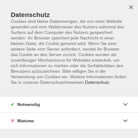
×
Datenschutz
Cookies sind kleine Datenmengen, die von einer Website
gesendet und vom Webbrowser des Nutzers während des
Surfens auf dem Computer des Nutzers gespeichert
Skip to main content
werden. Ihr Browser speichert jede Nachricht in einer
kleinen Datei, die Cookie genannt wird. Wenn Sie eine
weitere Seite vom Server anfordern, sendet Ihr Browser
Der Kurs konnte nicht gefunden werden.
das Cookie an den Server zurück. Cookies wurden als
zuverlässiger Mechanismus für Websites entwickelt, um
sich Informationen zu merken oder die Surfaktivitäten des
Benutzers aufzuzeichnen. Bitte willigen Sie in die
Verwendung von Cookies ein. Weitere Informationen finden
Sie in unseren Datenschutzhinweisen.
Datenschutz
Impressum
Barrierefreiheit
AGB
Notwendig
Datenschutzerklärung
Datenschutz Bewerbung
Matomo
Widerrufsbelehrung
Widerruf