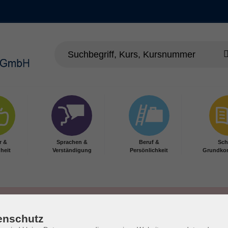
r &
Sprachen &
Beruf &
Sch
heit
Verständigung
Persönlichkeit
Grundko
enschutz