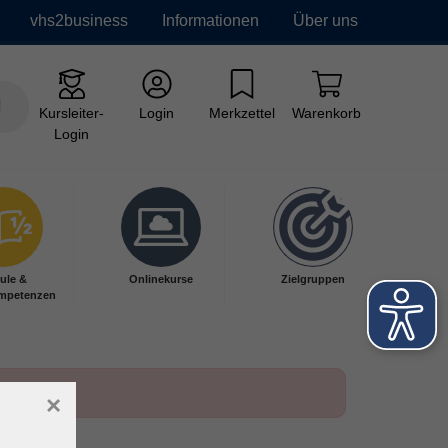
vhs2business
Informationen
Über uns
Kursleiter-
Login
Merkzettel
Warenkorb
Login
ule &
Onlinekurse
Zielgruppen
mpetenzen
×