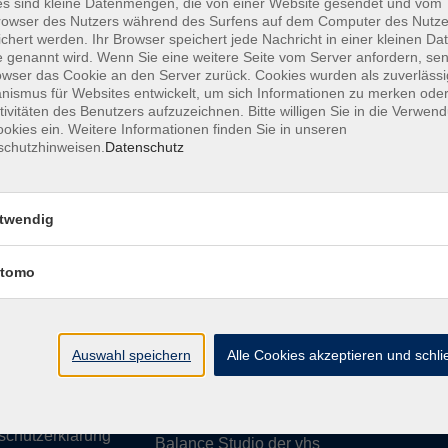
s sind kleine Datenmengen, die von einer Website gesendet und vom
owser des Nutzers während des Surfens auf dem Computer des Nutze
chert werden. Ihr Browser speichert jede Nachricht in einer kleinen Dat
 genannt wird. Wenn Sie eine weitere Seite vom Server anfordern, se
owser das Cookie an den Server zurück. Cookies wurden als zuverlässi
ismus für Websites entwickelt, um sich Informationen zu merken oder
essum
Barrierefreiheit
AGB
Datenschutzerklärung
Daten
tivitäten des Benutzers aufzuzeichnen. Bitte willigen Sie in die Verwen
okies ein. Weitere Informationen finden Sie in unseren
schutzhinweisen.
Datenschutz
te
vhs Weiden-Neustadt
twendig
usiness
Volkshochschule Weiden-Neustadt gGm
tomo
Luitpoldstraße 24
ationen
92637 Weiden
uns
ssum
Auswahl speichern
Tel. 0961 48178-0
Alle Cookies akzeptieren und schl
refreiheit
Fax 0961 48178-55
info@vhs-weiden-neustadt.de
schutzerklärung
Balance Studio der vhs