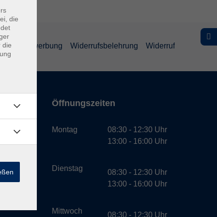
rs
ei, die
ndet
ger
 die
schutz Bewerbung
Widerrufsbelehrung
Widerruf
dung
Öffnungszeiten
bH
Montag
08:30 - 12:30 Uhr
13:00 - 16:00 Uhr
Dienstag
ießen
08:30 - 12:30 Uhr
13:00 - 16:00 Uhr
Mittwoch
08:30 - 12:30 Uhr