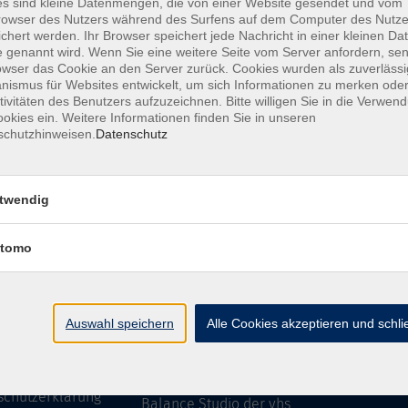
s sind kleine Datenmengen, die von einer Website gesendet und vom
owser des Nutzers während des Surfens auf dem Computer des Nutze
chert werden. Ihr Browser speichert jede Nachricht in einer kleinen Dat
 genannt wird. Wenn Sie eine weitere Seite vom Server anfordern, se
owser das Cookie an den Server zurück. Cookies wurden als zuverlässi
ressum
Barrierefreiheit
AGB
Datenschutzerklärung
Daten
ismus für Websites entwickelt, um sich Informationen zu merken oder
tivitäten des Benutzers aufzuzeichnen. Bitte willigen Sie in die Verwen
okies ein. Weitere Informationen finden Sie in unseren
schutzhinweisen.
Datenschutz
te
vhs Weiden-Neustadt
twendig
usiness
Volkshochschule Weiden-Neustadt gGm
tomo
Luitpoldstraße 24
mationen
92637 Weiden
uns
ssum
Tel. 0961 48178-0
Auswahl speichern
Alle Cookies akzeptieren und schl
refreiheit
Fax 0961 48178-55
info@vhs-weiden-neustadt.de
schutzerklärung
Balance Studio der vhs