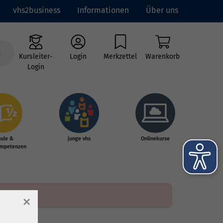
vhs2business
Informationen
Über uns
Kursleiter-
Login
Merkzettel
Warenkorb
Login
hule &
junge vhs
Onlinekurse
mpetenzen
×