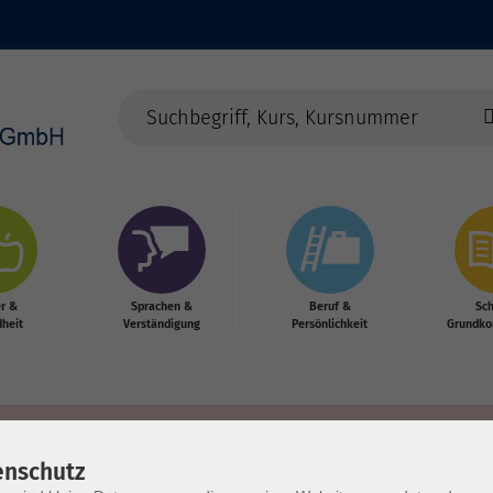
r &
Sprachen &
Beruf &
Sc
heit
Verständigung
Persönlichkeit
Grundko
enschutz