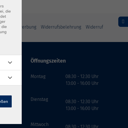
rs
ei, die
ndet
ger
schutz Bewerbung
Widerrufsbelehrung
Widerruf
 die
dung
Öffnungszeiten
bH
Montag
08:30 - 12:30 Uhr
13:00 - 16:00 Uhr
Dienstag
08:30 - 12:30 Uhr
ießen
13:00 - 16:00 Uhr
Mittwoch
08:30 - 12:30 Uhr