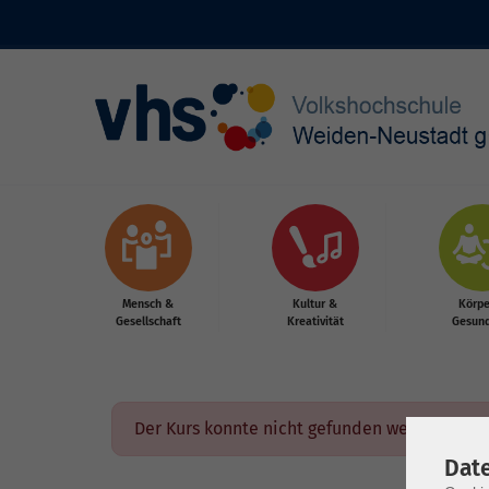
Skip to main content
Mensch &
Kultur &
Körpe
Gesellschaft
Kreativität
Gesund
Der Kurs konnte nicht gefunden werden.
Dat