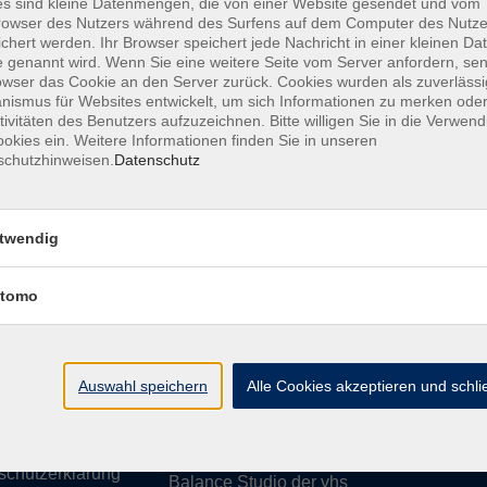
s sind kleine Datenmengen, die von einer Website gesendet und vom
owser des Nutzers während des Surfens auf dem Computer des Nutze
chert werden. Ihr Browser speichert jede Nachricht in einer kleinen Dat
 genannt wird. Wenn Sie eine weitere Seite vom Server anfordern, se
owser das Cookie an den Server zurück. Cookies wurden als zuverlässi
ismus für Websites entwickelt, um sich Informationen zu merken oder
essum
Barrierefreiheit
AGB
Datenschutzerklärung
Daten
tivitäten des Benutzers aufzuzeichnen. Bitte willigen Sie in die Verwen
okies ein. Weitere Informationen finden Sie in unseren
schutzhinweisen.
Datenschutz
te
vhs Weiden-Neustadt
twendig
usiness
Volkshochschule Weiden-Neustadt gGm
tomo
Luitpoldstraße 24
ationen
92637 Weiden
uns
ssum
Auswahl speichern
Tel. 0961 48178-0
Alle Cookies akzeptieren und schl
refreiheit
Fax 0961 48178-55
info@vhs-weiden-neustadt.de
schutzerklärung
Balance Studio der vhs