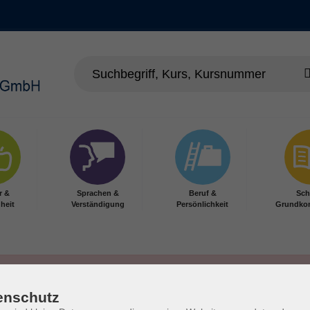
r &
Sprachen &
Beruf &
Sch
heit
Verständigung
Persönlichkeit
Grundko
enschutz