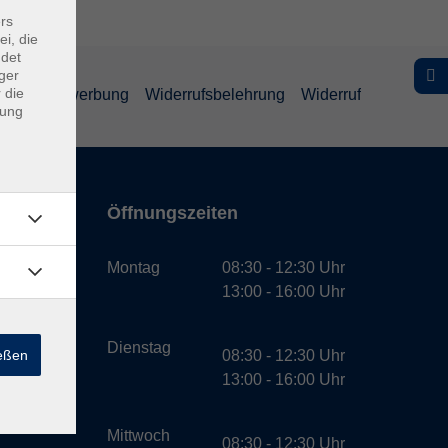
rs
ei, die
ndet
ger
 die
schutz Bewerbung
Widerrufsbelehrung
Widerruf
dung
Öffnungszeiten
bH
Montag
08:30 - 12:30 Uhr
13:00 - 16:00 Uhr
Dienstag
ießen
08:30 - 12:30 Uhr
13:00 - 16:00 Uhr
Mittwoch
08:30 - 12:30 Uhr