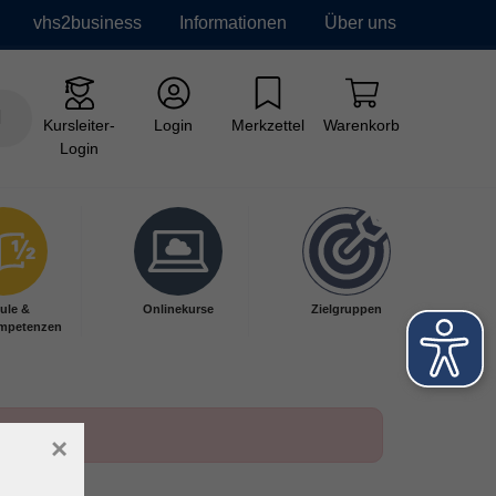
vhs2business
Informationen
Über uns
Kursleiter-
Login
Merkzettel
Warenkorb
Login
ule &
Onlinekurse
Zielgruppen
mpetenzen
×