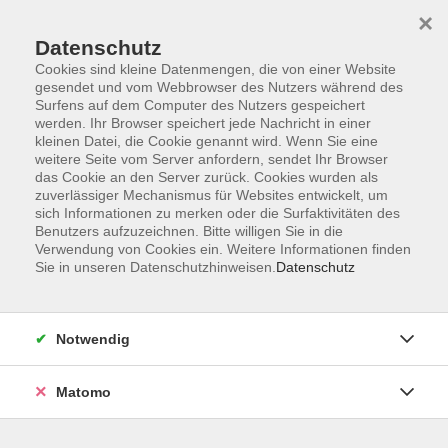
×
Datenschutz
Cookies sind kleine Datenmengen, die von einer Website
gesendet und vom Webbrowser des Nutzers während des
Surfens auf dem Computer des Nutzers gespeichert
Skip to main content
werden. Ihr Browser speichert jede Nachricht in einer
kleinen Datei, die Cookie genannt wird. Wenn Sie eine
weitere Seite vom Server anfordern, sendet Ihr Browser
Der Kurs konnte nicht gefunden werden.
das Cookie an den Server zurück. Cookies wurden als
zuverlässiger Mechanismus für Websites entwickelt, um
sich Informationen zu merken oder die Surfaktivitäten des
Benutzers aufzuzeichnen. Bitte willigen Sie in die
Verwendung von Cookies ein. Weitere Informationen finden
Sie in unseren Datenschutzhinweisen.
Datenschutz
Impressum
Barrierefreiheit
AGB
Notwendig
Datenschutzerklärung
Datenschutz Bewerbung
Matomo
Widerrufsbelehrung
Widerruf