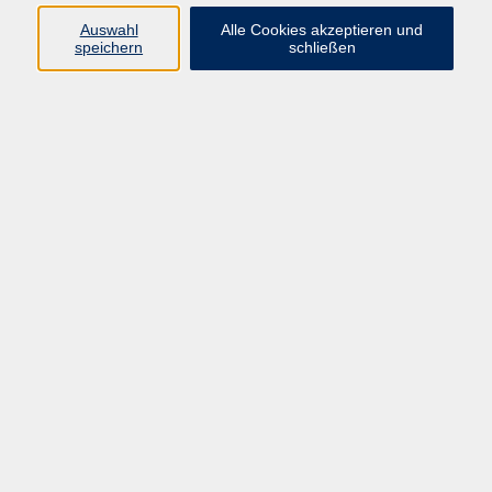
Auswahl
Alle Cookies akzeptieren und
speichern
schließen
Programm
Mensch & Gesellschaft
Kultur & Kreativität
Körper & Gesundheit
Sprachen & Verständigung
Beruf & Persönlichkeit
Schule & Grundkompetenzen
junge vhs
Onlinekurse