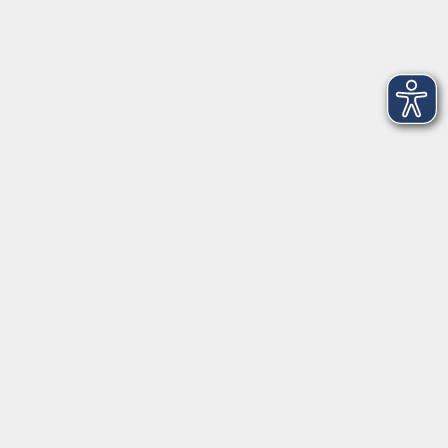
Balance Studio der vhs
Stockerhutweg 54
92637 Weiden
Tel. 0961 48178-30
Mo., Di., Mi. und Do. 18:00 - 19:00 Uhr
Öffnungszeiten
Montag
08:30 - 12:30 Uhr
13:00 - 16:00 Uhr
Dienstag
08:30 - 12:30 Uhr
13:00 - 16:00 Uhr
Mittwoch