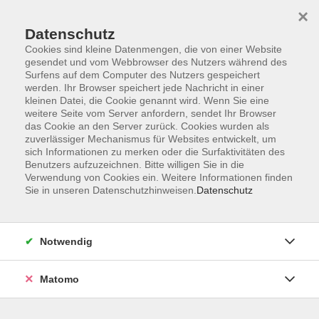
×
Datenschutz
Cookies sind kleine Datenmengen, die von einer Website
gesendet und vom Webbrowser des Nutzers während des
Surfens auf dem Computer des Nutzers gespeichert
Skip to main content
werden. Ihr Browser speichert jede Nachricht in einer
kleinen Datei, die Cookie genannt wird. Wenn Sie eine
weitere Seite vom Server anfordern, sendet Ihr Browser
das Cookie an den Server zurück. Cookies wurden als
zuverlässiger Mechanismus für Websites entwickelt, um
sich Informationen zu merken oder die Surfaktivitäten des
Benutzers aufzuzeichnen. Bitte willigen Sie in die
Verwendung von Cookies ein. Weitere Informationen finden
Sie in unseren Datenschutzhinweisen.
Datenschutz
Sie sind hier:
Schule & Grundkompetenzen
Notwendig
DO-IT (Vol. 4) KI zum Sprachenlernen
Step-by-Step zu perfekten Sprachkenntnissen
Matomo
In Kooperation mit der Förde-vhs und dem Digital