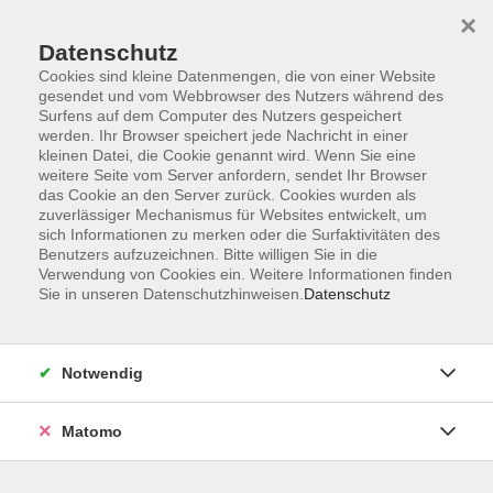
×
Datenschutz
Cookies sind kleine Datenmengen, die von einer Website
gesendet und vom Webbrowser des Nutzers während des
Surfens auf dem Computer des Nutzers gespeichert
Skip to main content
werden. Ihr Browser speichert jede Nachricht in einer
kleinen Datei, die Cookie genannt wird. Wenn Sie eine
weitere Seite vom Server anfordern, sendet Ihr Browser
Der Kurs konnte nicht gefunden werden.
das Cookie an den Server zurück. Cookies wurden als
zuverlässiger Mechanismus für Websites entwickelt, um
sich Informationen zu merken oder die Surfaktivitäten des
Benutzers aufzuzeichnen. Bitte willigen Sie in die
Verwendung von Cookies ein. Weitere Informationen finden
Sie in unseren Datenschutzhinweisen.
Datenschutz
Impressum
Barrierefreiheit
AGB
Notwendig
Datenschutzerklärung
Datenschutz Bewerbung
Matomo
Widerrufsbelehrung
Widerruf