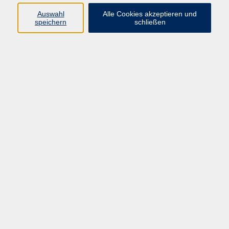
Auswahl
Alle Cookies akzeptieren und
speichern
schließen
Programm
Mensch & Gesellschaft
Kultur & Kreativität
Körper & Gesundheit
Sprachen & Verständigung
Beruf & Persönlichkeit
Schule & Grundkompetenzen
junge vhs
Onlinekurse