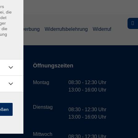
rs
ei, die
ndet
ger
 die
schutz Bewerbung
Widerrufsbelehrung
Widerruf
dung
Öffnungszeiten
bH
Montag
08:30 - 12:30 Uhr
13:00 - 16:00 Uhr
Dienstag
ießen
08:30 - 12:30 Uhr
13:00 - 16:00 Uhr
Mittwoch
08:30 - 12:30 Uhr