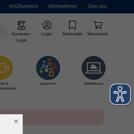
vhs2business
Informationen
Über uns
Kursleiter-
Login
Merkzettel
Warenkorb
Login
ule &
junge vhs
Onlinekurse
mpetenzen
×