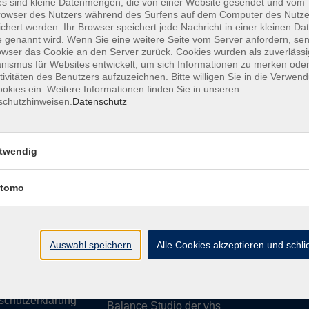
s sind kleine Datenmengen, die von einer Website gesendet und vom
owser des Nutzers während des Surfens auf dem Computer des Nutze
chert werden. Ihr Browser speichert jede Nachricht in einer kleinen Dat
 genannt wird. Wenn Sie eine weitere Seite vom Server anfordern, se
owser das Cookie an den Server zurück. Cookies wurden als zuverlässi
ismus für Websites entwickelt, um sich Informationen zu merken oder
essum
Barrierefreiheit
AGB
Datenschutzerklärung
Daten
tivitäten des Benutzers aufzuzeichnen. Bitte willigen Sie in die Verwen
okies ein. Weitere Informationen finden Sie in unseren
schutzhinweisen.
Datenschutz
te
vhs Weiden-Neustadt
twendig
usiness
Volkshochschule Weiden-Neustadt gGm
tomo
Luitpoldstraße 24
ationen
92637 Weiden
uns
ssum
Auswahl speichern
Tel. 0961 48178-0
Alle Cookies akzeptieren und schl
refreiheit
Fax 0961 48178-55
info@vhs-weiden-neustadt.de
schutzerklärung
Balance Studio der vhs