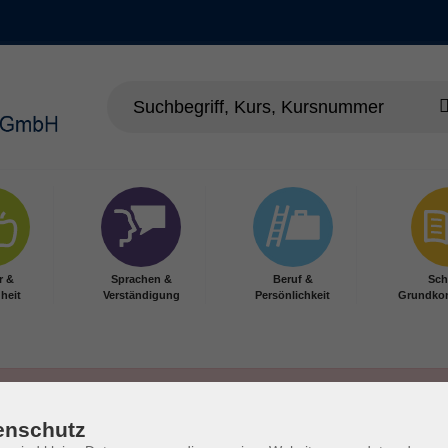
r &
Sprachen &
Beruf &
Sch
heit
Verständigung
Persönlichkeit
Grundko
enschutz