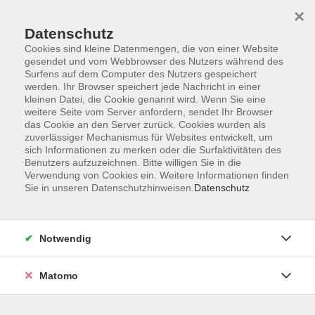
×
Datenschutz
Cookies sind kleine Datenmengen, die von einer Website
gesendet und vom Webbrowser des Nutzers während des
Surfens auf dem Computer des Nutzers gespeichert
Skip to main content
werden. Ihr Browser speichert jede Nachricht in einer
kleinen Datei, die Cookie genannt wird. Wenn Sie eine
weitere Seite vom Server anfordern, sendet Ihr Browser
Der Kurs konnte nicht gefunden werden.
das Cookie an den Server zurück. Cookies wurden als
zuverlässiger Mechanismus für Websites entwickelt, um
sich Informationen zu merken oder die Surfaktivitäten des
Benutzers aufzuzeichnen. Bitte willigen Sie in die
Verwendung von Cookies ein. Weitere Informationen finden
Sie in unseren Datenschutzhinweisen.
Datenschutz
Impressum
Barrierefreiheit
AGB
Notwendig
Datenschutzerklärung
Datenschutz Bewerbung
Matomo
Widerrufsbelehrung
Widerruf