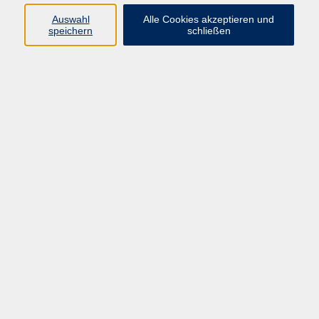
Auswahl
Alle Cookies akzeptieren und
speichern
schließen
Programm
Mensch & Gesellschaft
Kultur & Kreativität
Körper & Gesundheit
Sprachen & Verständigung
Beruf & Persönlichkeit
Schule & Grundkompetenzen
Onlinekurse
Zielgruppen