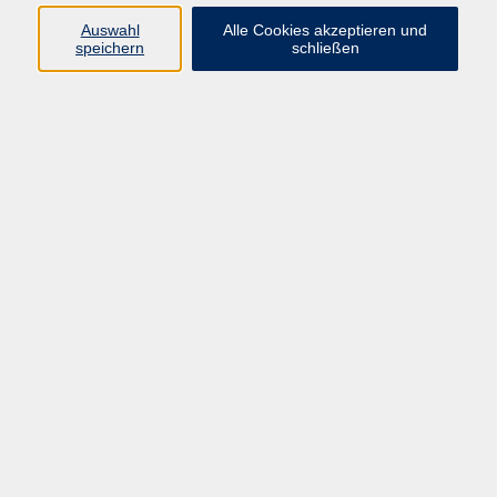
Auswahl
Alle Cookies akzeptieren und
speichern
schließen
Programm
Mensch & Gesellschaft
Kultur & Kreativität
Körper & Gesundheit
Sprachen & Verständigung
Beruf & Persönlichkeit
Schule & Grundkompetenzen
Onlinekurse
Zielgruppen