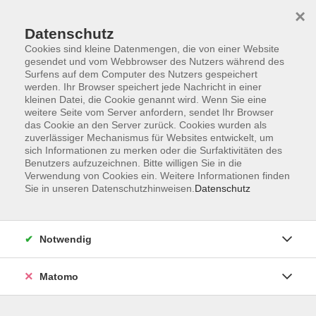
×
Datenschutz
Cookies sind kleine Datenmengen, die von einer Website
gesendet und vom Webbrowser des Nutzers während des
Surfens auf dem Computer des Nutzers gespeichert
Skip to main content
werden. Ihr Browser speichert jede Nachricht in einer
kleinen Datei, die Cookie genannt wird. Wenn Sie eine
weitere Seite vom Server anfordern, sendet Ihr Browser
Der Kurs konnte nicht gefunden werden.
das Cookie an den Server zurück. Cookies wurden als
zuverlässiger Mechanismus für Websites entwickelt, um
sich Informationen zu merken oder die Surfaktivitäten des
Benutzers aufzuzeichnen. Bitte willigen Sie in die
Verwendung von Cookies ein. Weitere Informationen finden
Sie in unseren Datenschutzhinweisen.
Datenschutz
Impressum
Barrierefreiheit
AGB
Notwendig
Datenschutzerklärung
Datenschutz Bewerbung
Matomo
Widerrufsbelehrung
Widerruf