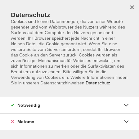
×
Datenschutz
Cookies sind kleine Datenmengen, die von einer Website
gesendet und vom Webbrowser des Nutzers während des
Surfens auf dem Computer des Nutzers gespeichert
Skip to main content
werden. Ihr Browser speichert jede Nachricht in einer
kleinen Datei, die Cookie genannt wird. Wenn Sie eine
weitere Seite vom Server anfordern, sendet Ihr Browser
Der Kurs konnte nicht gefunden werden.
das Cookie an den Server zurück. Cookies wurden als
zuverlässiger Mechanismus für Websites entwickelt, um
sich Informationen zu merken oder die Surfaktivitäten des
Benutzers aufzuzeichnen. Bitte willigen Sie in die
Verwendung von Cookies ein. Weitere Informationen finden
Sie in unseren Datenschutzhinweisen.
Datenschutz
Impressum
Barrierefreiheit
AGB
Notwendig
Datenschutzerklärung
Datenschutz Bewerbung
Matomo
Widerrufsbelehrung
Widerruf