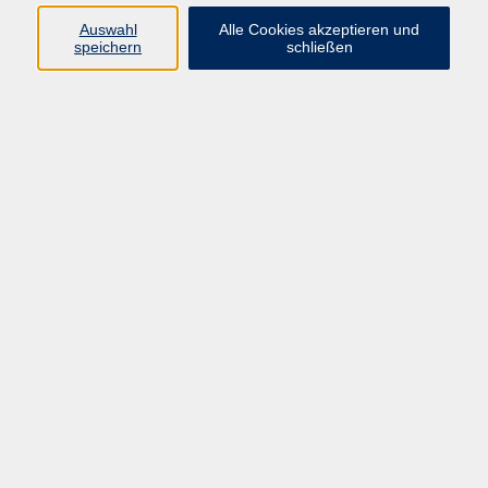
Auswahl
Alle Cookies akzeptieren und
speichern
schließen
Programm
Mensch & Gesellschaft
Kultur & Kreativität
Körper & Gesundheit
Sprachen & Verständigung
Beruf & Persönlichkeit
Schule & Grundkompetenzen
Onlinekurse
Zielgruppen