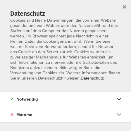
×
Datenschutz
Cookies sind kleine Datenmengen, die von einer Website
gesendet und vom Webbrowser des Nutzers während des
Surfens auf dem Computer des Nutzers gespeichert
Skip to main content
You are here:
werden. Ihr Browser speichert jede Nachricht in einer
Über uns
Unsere Dozierenden
kleinen Datei, die Cookie genannt wird. Wenn Sie eine
weitere Seite vom Server anfordern, sendet Ihr Browser
das Cookie an den Server zurück. Cookies wurden als
zuverlässiger Mechanismus für Websites entwickelt, um
sich Informationen zu merken oder die Surfaktivitäten des
Benutzers aufzuzeichnen. Bitte willigen Sie in die
Zäch, Magdalena
Verwendung von Cookies ein. Weitere Informationen finden
Sie in unseren Datenschutzhinweisen.
Datenschutz
Notwendig
Die Kunst der Mehlspeisen
Matomo
Fr. 30.10.2026 17:00
Weiden