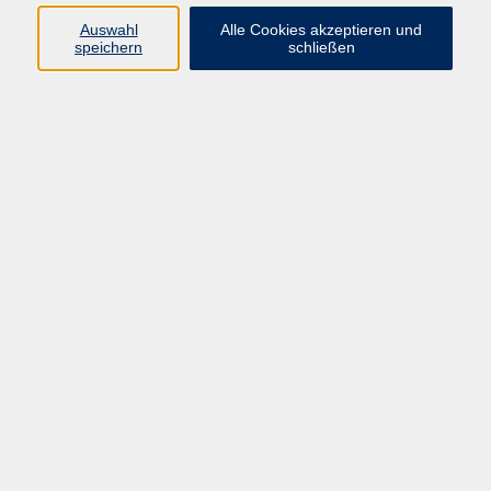
Auswahl
Alle Cookies akzeptieren und
speichern
schließen
Meal Prep Kochkurs
Clever kochen, Zeit sparen, gesund genießen!
Fr. 11.12.2026 17:00
Weiden
zurück zur Übersicht
Impressum
Barrierefreiheit
AGB