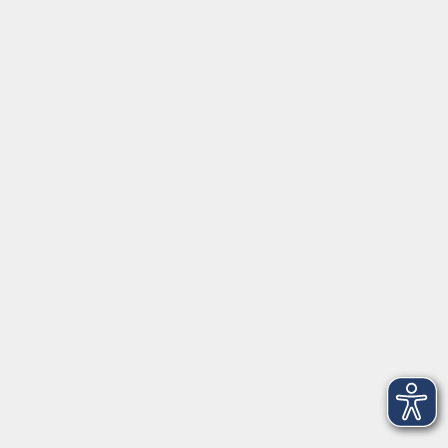
Fax 0961 48178-55
info@vhs-weiden-neustadt.de
Balance Studio der vhs
Stockerhutweg 54
92637 Weiden
Tel. 0961 48178-30
Mo., Di., Mi. und Do. 18:00 - 19:00 Uhr
Öffnungszeiten
Montag
08:30 - 12:30 Uhr
13:00 - 16:00 Uhr
Dienstag
08:30 - 12:30 Uhr
13:00 - 16:00 Uhr