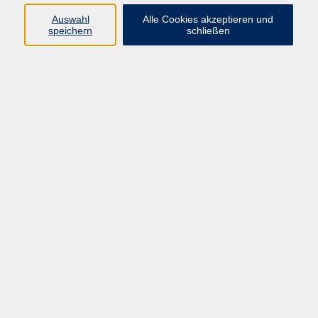
Auswahl
Alle Cookies akzeptieren und
zurück zur Übersicht
speichern
schließen
Impressum
Barrierefreiheit
AGB
Datenschutzerklärung
Datenschutz Bewerbung
Widerrufsbelehrung
Widerruf
Programm
Mensch & Gesellschaft
Kultur & Kreativität