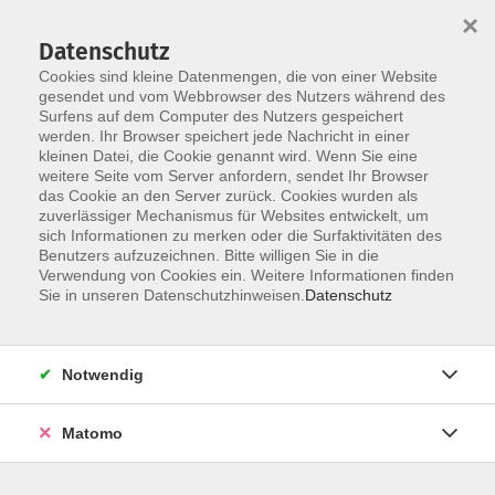
×
Datenschutz
Cookies sind kleine Datenmengen, die von einer Website
gesendet und vom Webbrowser des Nutzers während des
Surfens auf dem Computer des Nutzers gespeichert
Skip to main content
You are here:
werden. Ihr Browser speichert jede Nachricht in einer
Über uns
Unsere Dozierenden
kleinen Datei, die Cookie genannt wird. Wenn Sie eine
weitere Seite vom Server anfordern, sendet Ihr Browser
das Cookie an den Server zurück. Cookies wurden als
Büllesfeld, Theresa
zuverlässiger Mechanismus für Websites entwickelt, um
sich Informationen zu merken oder die Surfaktivitäten des
Benutzers aufzuzeichnen. Bitte willigen Sie in die
Verwendung von Cookies ein. Weitere Informationen finden
Sie in unseren Datenschutzhinweisen.
Datenschutz
MINT am Samstag: Lego Robotik - Bauen und
Programmieren
Schüler:innen der 3. bis 6. Jahrgangsstufe
Sa. 14.11.2026 09:00
Notwendig
Neustadt
Matomo